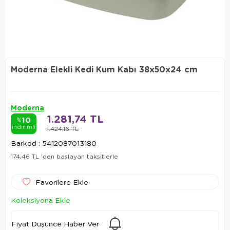
Moderna Elekli Kedi Kum Kabı 38x50x24 cm
Moderna
1.281,74 TL
10
%
indirimli
1.424,16 TL
Barkod
:
5412087013180
174,46 TL
'den başlayan taksitlerle
Favorilere Ekle
Koleksiyona Ekle
Fiyat Düşünce Haber Ver