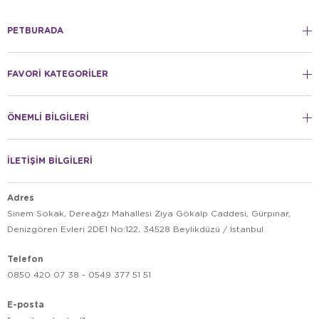
PETBURADA
FAVORİ KATEGORİLER
ÖNEMLİ BİLGİLERİ
İLETİŞİM BİLGİLERİ
Adres
Sinem Sokak, Dereağzı Mahallesi Ziya Gökalp Caddesi, Gürpınar,
Denizgören Evleri 2DE1 No:122, 34528 Beylikdüzü / İstanbul
Telefon
0850 420 07 38 - 0549 377 51 51
E-posta