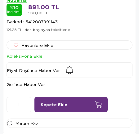
Moderna
891,00 TL
10
%
indirimli
990,00 TL
Barkod
:
5412087991143
121,28 TL
'den başlayan taksitlerle
Favorilere Ekle
Koleksiyona Ekle
Fiyat Düşünce Haber Ver
Gelince Haber Ver
Yorum Yaz