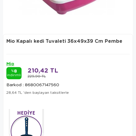
Mio Kapalı kedi Tuvaleti 36x49x39 Cm Pembe
Mio
210,42 TL
8
%
indirimli
229,90 TL
Barkod
:
8680067147560
28,64 TL
'den başlayan taksitlerle