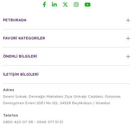
PETBURADA
FAVORİ KATEGORİLER
ÖNEMLİ BİLGİLERİ
İLETİŞİM BİLGİLERİ
Adres
Sinem Sokak, Dereağzı Mahallesi Ziya Gökalp Caddesi, Gürpınar,
Denizgören Evleri 2DE1 No:122, 34528 Beylikdüzü / İstanbul
Telefon
0850 420 07 38 - 0549 377 51 51