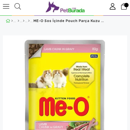
ME-O Sos İçinde Pouch Parça Kuzu Etli Yavru Kedi Konservesi 80gr