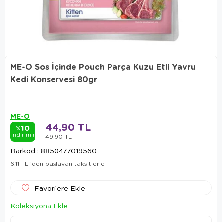
ME-O Sos İçinde Pouch Parça Kuzu Etli Yavru
Kedi Konservesi 80gr
ME-O
44,90 TL
10
%
indirimli
49,90 TL
Barkod
:
8850477019560
6,11 TL
'den başlayan taksitlerle
Favorilere Ekle
Koleksiyona Ekle