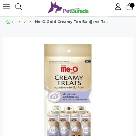
Me-O Gold Creamy Ton Balığı ve Taurin 15 Gr 4'Lü