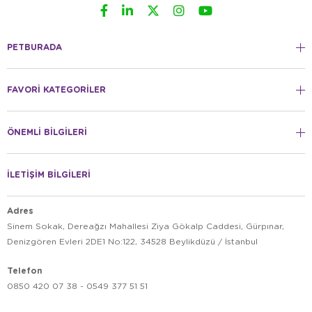
PETBURADA
FAVORİ KATEGORİLER
ÖNEMLİ BİLGİLERİ
İLETİŞİM BİLGİLERİ
Adres
Sinem Sokak, Dereağzı Mahallesi Ziya Gökalp Caddesi, Gürpınar,
Denizgören Evleri 2DE1 No:122, 34528 Beylikdüzü / İstanbul
Telefon
0850 420 07 38 - 0549 377 51 51