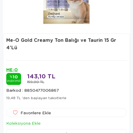
Me-O Gold Creamy Ton Balığı ve Taurin 15 Gr
4'Lü
ME-O
143,10 TL
10
%
indirimli
159,00 TL
Barkod
:
8850477006867
19,48 TL
'den başlayan taksitlerle
Favorilere Ekle
Koleksiyona Ekle