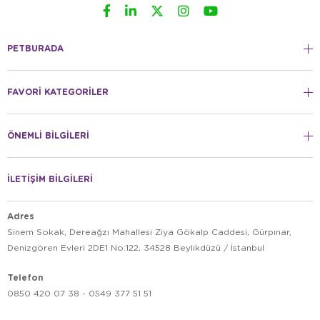
PETBURADA
FAVORİ KATEGORİLER
ÖNEMLİ BİLGİLERİ
İLETİŞİM BİLGİLERİ
Adres
Sinem Sokak, Dereağzı Mahallesi Ziya Gökalp Caddesi, Gürpınar,
Denizgören Evleri 2DE1 No:122, 34528 Beylikdüzü / İstanbul
Telefon
0850 420 07 38 - 0549 377 51 51