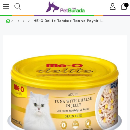
ME-O Delite Tahılsız Ton ve Peynirli Jelly Kedi Konservesi 80gr