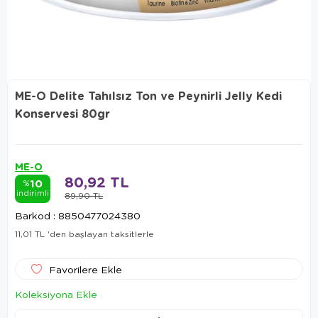
ME-O Delite Tahılsız Ton ve Peynirli Jelly Kedi
Konservesi 80gr
ME-O
80,92 TL
10
%
indirimli
89,90 TL
Barkod
:
8850477024380
11,01 TL
'den başlayan taksitlerle
Favorilere Ekle
Koleksiyona Ekle