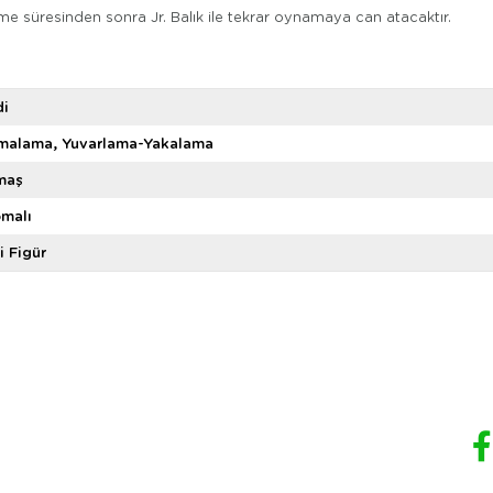
nme süresinden sonra Jr. Balık ile tekrar oynamaya can atacaktır.
di
rmalama
Yuvarlama-Yakalama
maş
malı
i Figür