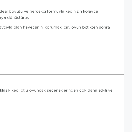
ı! İdeal boyutu ve gerçekçi formuyla kedinizin kolayca
raya dönüştürür.
avcıyla olan heyecanını korumak için, oyun bittikten sonra
 klasik
kedi otlu oyuncak
seçeneklerinden çok daha etkili ve