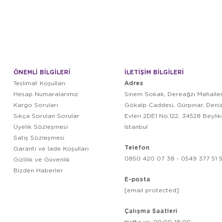
ÖNEMLİ BİLGİLERİ
İLETİŞİM BİLGİLERİ
Adres
Teslimat Koşulları
Hesap Numaralarımız
Sinem Sokak, Dereağzı Mahalles
Kargo Soruları
Gökalp Caddesi, Gürpınar, Deni
Sıkça Sorulan Sorular
Evleri 2DE1 No:122, 34528 Beyli
Üyelik Sözleşmesi
İstanbul
Satış Sözleşmesi
Telefon
Garanti ve İade Koşulları
0850 420 07 38 - 0549 377 51 5
Gizlilik ve Güvenlik
Bizden Haberler
E-posta
[email protected]
Çalışma Saatleri
Hafta içi: 09:00-18:00