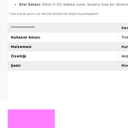
Etki Süresi:
Etkisi 5-30 dakika sürer; kediniz kısa bir dinle
* Çok küçük yavru ve hamile kedilerde tepki oluşmayabilir.
**************
Ke
Kullanım Amacı
Tı
Malzemesi
Ku
Özelliği
Aro
Şekli
Min