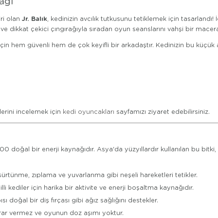
ağı
Jr. Balık
ri olan
, kedinizin avcılık tutkusunu tetiklemek için tasarland
ve dikkat çekici çıngırağıyla sıradan oyun seanslarını vahşi bir mace
çin hem güvenli hem de çok keyifli bir arkadaştır. Kedinizin bu küçük 
erini incelemek için
kedi oyuncakları
sayfamızı ziyaret edebilirsiniz.
 doğal bir enerji kaynağıdır. Asya'da yüzyıllardır kullanılan bu bitki,
 sürtünme, zıplama ve yuvarlanma gibi neşeli hareketleri tetikler.
kediler için harika bir aktivite ve enerji boşaltma kaynağıdır.
sı doğal bir diş fırçası gibi ağız sağlığını destekler.
arar vermez ve oyunun doz aşımı yoktur.