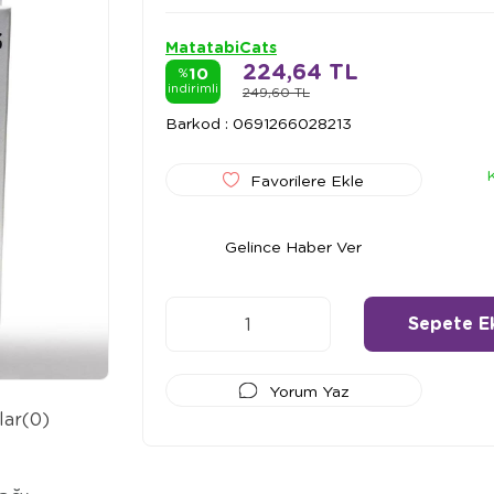
MatatabiCats
224,64 TL
10
%
indirimli
249,60 TL
Barkod
:
0691266028213
Favorilere Ekle
Gelince Haber Ver
Yorum Yaz
lar
(0)
Ödeme Seçenekleri