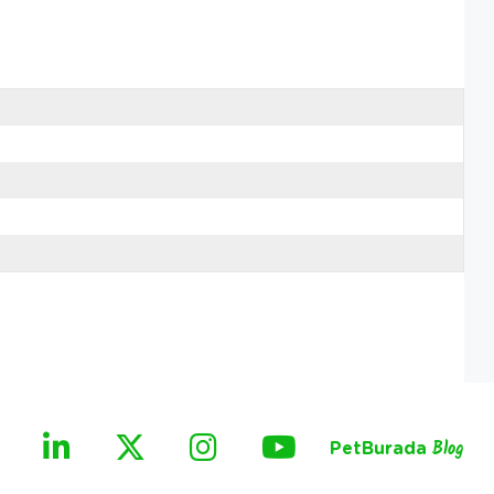
PetBurada
Blog