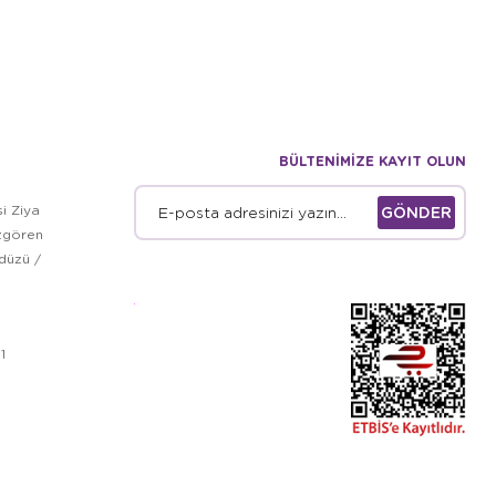
BÜLTENİMİZE KAYIT OLUN
i Ziya
GÖNDER
zgören
kdüzü /
1