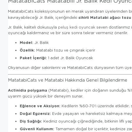
MatatabiCats Matatabili Jr. Balık Kedi Oyunc
MatatabiCats koleksiyonunun en merak uyandıran üyelerinden bi
sihirli Matatabi ağacı tozu
kavrayabileceği Jr. Balık, içeriğindeki
Jr. Balık, kaliteli dokusuyla
peluş kedi oyuncak
seven dostlarımız i
oyuncağı kaldırmanız ve bir süre sonra tekrar vermeniz önerilir.
Model:
Jr. Balık
Özellik:
Matatabi tozu ve çıngırak içerir
Paket İçeriği:
1 adet Jr. Balık Oyuncak
Okyanusun diğer sakinlerini ve MatatabiCats dünyasının tüm üyel
MatatabiCats ve Matatabi Hakkında Genel Bilgilendirme
Actinidia polygama
(Matatabi), kediler için doğanın sunduğu %100
uyarım gücü yüksek bir deneyim sunar.
Eğlence ve Aksiyon:
Kedilerin %60-70'i üzerinde etkilidir;
Doğal Egzersiz:
Evde yaşayan ve hareketsiz kalmaya meyilli 
Diş Sağlığı:
Kediniz oyuncağı çiğnediğinde, bitkinin lifli yapı
Güvenli Kullanım:
Tamamen doğal bir içeriktir, kedinize z