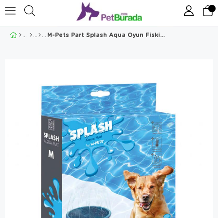
M-Pets Part Splash Aqua Oyun Fiskiyeli Oyun Havuzu 150 Cm