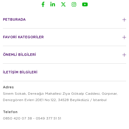
PETBURADA
FAVORİ KATEGORİLER
ÖNEMLİ BİLGİLERİ
İLETİŞİM BİLGİLERİ
Adres
Sinem Sokak, Dereağzı Mahallesi Ziya Gökalp Caddesi, Gürpınar,
Denizgören Evleri 2DE1 No:122, 34528 Beylikdüzü / İstanbul
Telefon
0850 420 07 38 - 0549 377 51 51