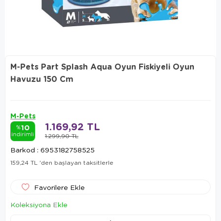
M-Pets Part Splash Aqua Oyun Fiskiyeli Oyun
Havuzu 150 Cm
M-Pets
1.169,92 TL
10
%
indirimli
1.299,90 TL
Barkod
:
6953182758525
159,24 TL
'den başlayan taksitlerle
Favorilere Ekle
Koleksiyona Ekle