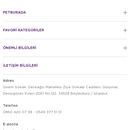
PETBURADA
FAVORİ KATEGORİLER
ÖNEMLİ BİLGİLERİ
İLETİŞİM BİLGİLERİ
Adres
Sinem Sokak, Dereağzı Mahallesi Ziya Gökalp Caddesi, Gürpınar,
Denizgören Evleri 2DE1 No:122, 34528 Beylikdüzü / İstanbul
Telefon
0850 420 07 38 - 0549 377 51 51
E-posta