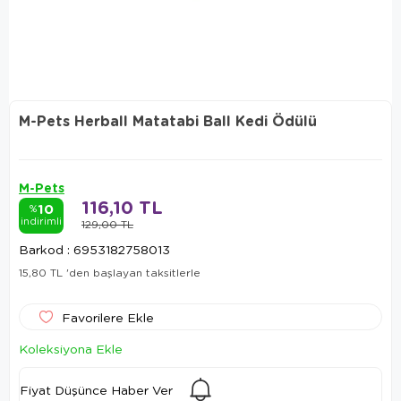
M-Pets Herball Matatabi Ball Kedi Ödülü
M-Pets
116,10 TL
10
%
indirimli
129,00 TL
Barkod
:
6953182758013
15,80 TL
'den başlayan taksitlerle
Favorilere Ekle
Koleksiyona Ekle
Fiyat Düşünce Haber Ver