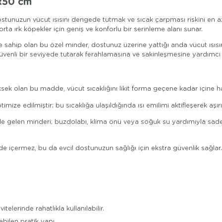
5x50 cm
dostunuzun vücut ısısını dengede tutmak ve sıcak çarpması riskini en a
orta ırk köpekler için geniş ve konforlu bir serinleme alanı sunar.
ahip olan bu özel minder, dostunuz üzerine yattığı anda vücut ısısın
venli bir seviyede tutarak ferahlamasına ve sakinleşmesine yardımcı 
ek olan bu madde, vücut sıcaklığını likit forma geçene kadar içine h
mize edilmiştir; bu sıcaklığa ulaşıldığında ısı emilimi aktifleşerek aşı
ale gelen minderi; buzdolabı, klima önü veya soğuk su yardımıyla sadec
 içermez, bu da evcil dostunuzun sağlığı için ekstra güvenlik sağlar.
lerinde rahatlıkla kullanılabilir.
bilen pratik yapı.