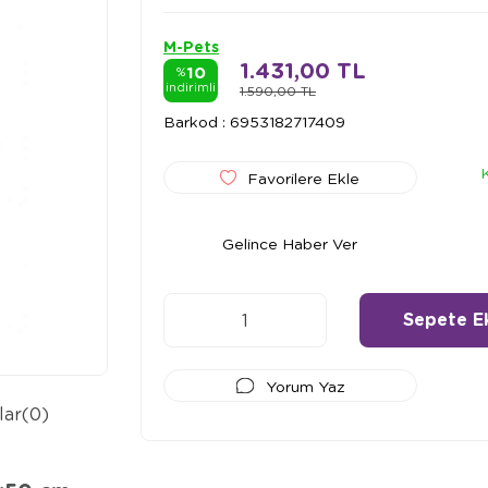
M-Pets
1.431,00 TL
10
%
indirimli
1.590,00 TL
Barkod
:
6953182717409
Favorilere Ekle
Gelince Haber Ver
Yorum Yaz
lar
(0)
Ödeme Seçenekleri