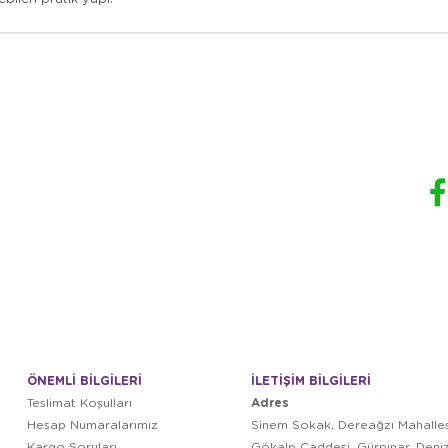
ÖNEMLİ BİLGİLERİ
İLETİŞİM BİLGİLERİ
Adres
Teslimat Koşulları
Hesap Numaralarımız
Sinem Sokak, Dereağzı Mahalles
Kargo Soruları
Gökalp Caddesi, Gürpınar, Deni