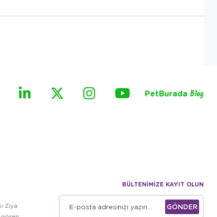
PetBurada
Blog
BÜLTENİMİZE KAYIT OLUN
i Ziya
GÖNDER
zgören