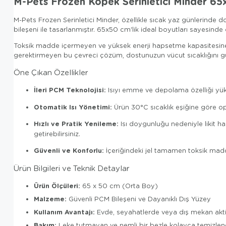
M-Pets Frozen Köpek Serinletici Minder 6
M-Pets Frozen Serinletici Minder, özellikle sıcak yaz günlerinde 
bileşeni ile tasarlanmıştır. 65x50 cm'lik ideal boyutları sayesinde 
Toksik madde içermeyen ve yüksek enerji hapsetme kapasitesine s
gerektirmeyen bu çevreci çözüm, dostunuzun vücut sıcaklığını gü
Öne Çıkan Özellikler
İleri PCM Teknolojisi:
Isıyı emme ve depolama özelliği yüks
Otomatik Isı Yönetimi:
Ürün 30°C sıcaklık eşiğine göre opti
Hızlı ve Pratik Yenileme:
Isı doygunluğu nedeniyle likit h
getirebilirsiniz.
Güvenli ve Konforlu:
İçeriğindeki jel tamamen toksik madde
Ürün Bilgileri ve Teknik Detaylar
Ürün Ölçüleri:
65 x 50 cm (Orta Boy)
Malzeme:
Güvenli PCM Bileşeni ve Dayanıklı Dış Yüzey
Kullanım Avantajı:
Evde, seyahatlerde veya dış mekan aktivite
Bakım:
Leke tutmayan ve nemli bir bezle kolayca temizlene