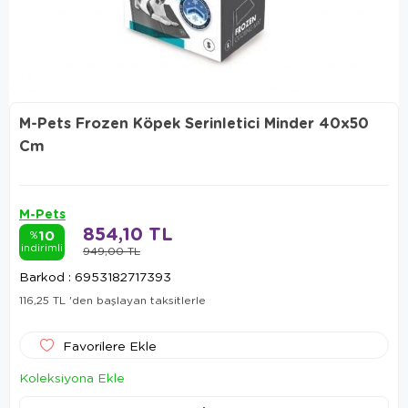
M-Pets Frozen Köpek Serinletici Minder 40x50
Cm
M-Pets
854,10 TL
10
%
indirimli
949,00 TL
Barkod
:
6953182717393
116,25 TL
'den başlayan taksitlerle
Favorilere Ekle
Koleksiyona Ekle