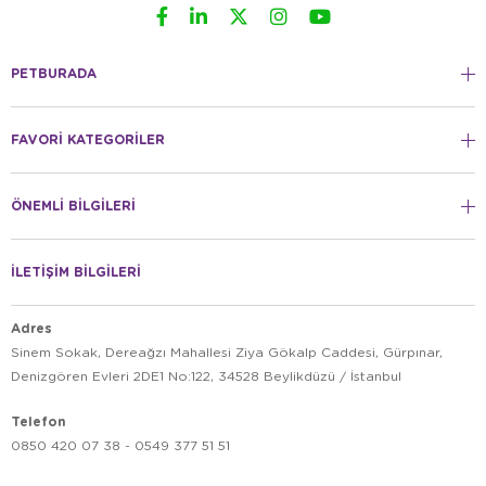
PETBURADA
FAVORİ KATEGORİLER
ÖNEMLİ BİLGİLERİ
İLETİŞİM BİLGİLERİ
Adres
Sinem Sokak, Dereağzı Mahallesi Ziya Gökalp Caddesi, Gürpınar,
Denizgören Evleri 2DE1 No:122, 34528 Beylikdüzü / İstanbul
Telefon
0850 420 07 38 - 0549 377 51 51