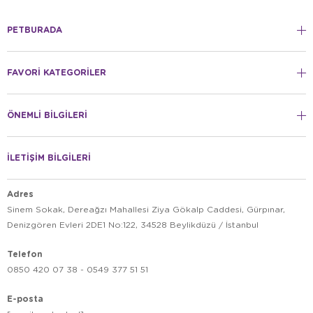
PETBURADA
FAVORİ KATEGORİLER
ÖNEMLİ BİLGİLERİ
İLETİŞİM BİLGİLERİ
Adres
Sinem Sokak, Dereağzı Mahallesi Ziya Gökalp Caddesi, Gürpınar,
Denizgören Evleri 2DE1 No:122, 34528 Beylikdüzü / İstanbul
Telefon
0850 420 07 38 - 0549 377 51 51
E-posta