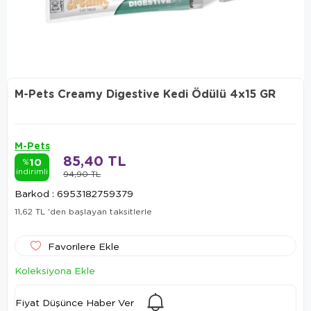
M-Pets Creamy Digestive Kedi Ödülü 4x15 GR
M-Pets
85,40 TL
10
%
indirimli
94,90 TL
Barkod
:
6953182759379
11,62 TL
'den başlayan taksitlerle
Favorilere Ekle
Koleksiyona Ekle
Fiyat Düşünce Haber Ver