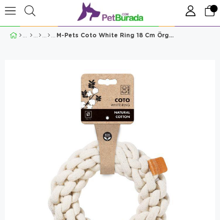
M-Pets Coto White Ring 18 Cm Örgü Halka Köpek Oyuncağı