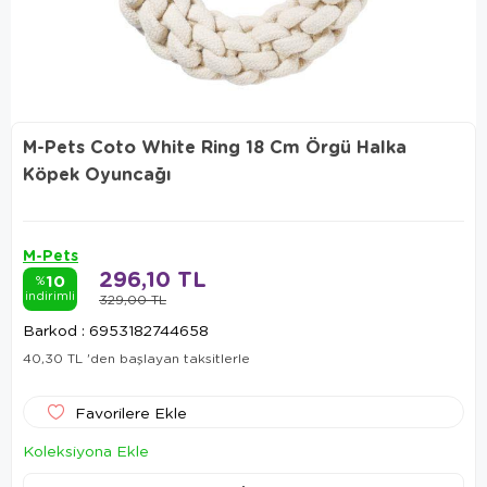
M-Pets Coto White Ring 18 Cm Örgü Halka
Köpek Oyuncağı
M-Pets
296,10 TL
10
%
indirimli
329,00 TL
Barkod
:
6953182744658
40,30 TL
'den başlayan taksitlerle
Favorilere Ekle
Koleksiyona Ekle