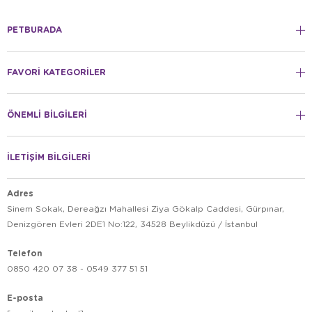
PETBURADA
FAVORİ KATEGORİLER
ÖNEMLİ BİLGİLERİ
İLETİŞİM BİLGİLERİ
Adres
Sinem Sokak, Dereağzı Mahallesi Ziya Gökalp Caddesi, Gürpınar,
Denizgören Evleri 2DE1 No:122, 34528 Beylikdüzü / İstanbul
Telefon
0850 420 07 38 - 0549 377 51 51
E-posta