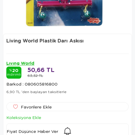
Living World Plastik Darı Askısı
Lıvıng World
50,66 TL
20
%
indirimli
63,32 TL
Barkod
:
080605816800
6,90 TL
'den başlayan taksitlerle
Favorilere Ekle
Koleksiyona Ekle
Fiyat Düşünce Haber Ver