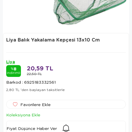
Liya Balık Yakalama Kepçesi 13x10 Cm
Liya
20,59 TL
8
%
indirimli
22,50 TL
Barkod
:
6925183332561
2,80 TL
'den başlayan taksitlerle
Favorilere Ekle
Koleksiyona Ekle
Fiyat Düşünce Haber Ver