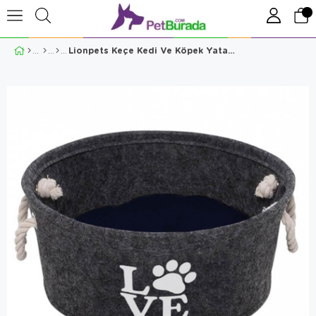
Lionpets Keçe Kedi Ve Köpek Yatağı 50 Cm Antrasit