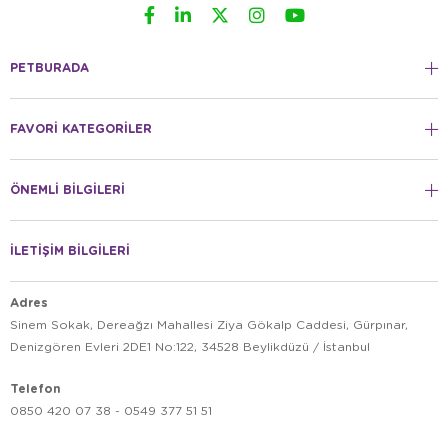
PETBURADA
FAVORİ KATEGORİLER
ÖNEMLİ BİLGİLERİ
İLETİŞİM BİLGİLERİ
Adres
Sinem Sokak, Dereağzı Mahallesi Ziya Gökalp Caddesi, Gürpınar,
Denizgören Evleri 2DE1 No:122, 34528 Beylikdüzü / İstanbul
Telefon
0850 420 07 38 - 0549 377 51 51