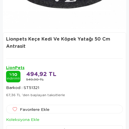
Lionpets Keçe Kedi Ve Köpek Yatağı 50 Cm
Antrasit
LionPets
494,92 TL
10
%
indirimli
549,90 TL
Barkod
:
ST51321
67,36 TL
'den başlayan taksitlerle
Favorilere Ekle
Koleksiyona Ekle