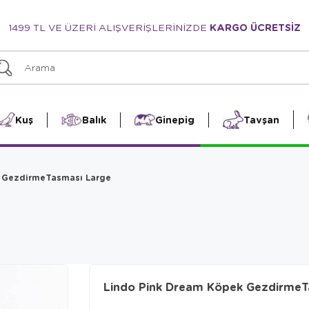
1499 TL VE ÜZERİ ALIŞVERİŞLERİNİZDE
KARGO ÜCRETSİZ
Kuş
Balık
Ginepig
Tavşan
k GezdirmeTasması Large
Lindo Pink Dream Köpek GezdirmeT