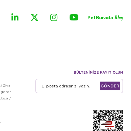
PetBurada
Blog
BÜLTENİMİZE KAYIT OLUN
i Ziya
GÖNDER
zgören
kdüzü /
1