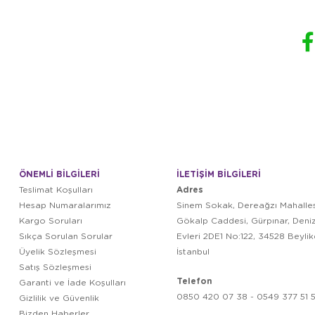
ÖNEMLİ BİLGİLERİ
İLETİŞİM BİLGİLERİ
Adres
Teslimat Koşulları
Hesap Numaralarımız
Sinem Sokak, Dereağzı Mahalles
Kargo Soruları
Gökalp Caddesi, Gürpınar, Deni
Sıkça Sorulan Sorular
Evleri 2DE1 No:122, 34528 Beyli
Üyelik Sözleşmesi
İstanbul
Satış Sözleşmesi
Telefon
Garanti ve İade Koşulları
0850 420 07 38 - 0549 377 51 5
Gizlilik ve Güvenlik
Bizden Haberler