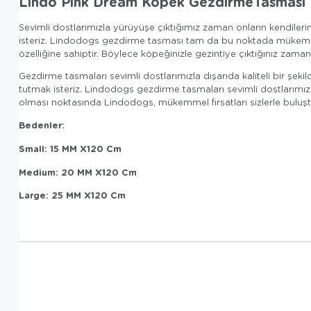
Lindo Pink Dream Köpek GezdirmeTasması
Sevimli dostlarımızla yürüyüşe çıktığımız zaman onların kendilerin
isteriz. Lindodogs gezdirme tasması tam da bu noktada mükemmel s
özelliğine sahiptir. Böylece köpeğinizle gezintiye çıktığınız zaman 
Gezdirme tasmaları sevimli dostlarımızla dışarıda kaliteli bir şe
tutmak isteriz. Lindodogs gezdirme tasmaları sevimli dostlarımızı
olması noktasında Lindodogs, mükemmel fırsatları sizlerle buluş
Bedenler:
Small: 15 MM X120 Cm
Medium: 20 MM X120 Cm
Large: 25 MM X120 Cm