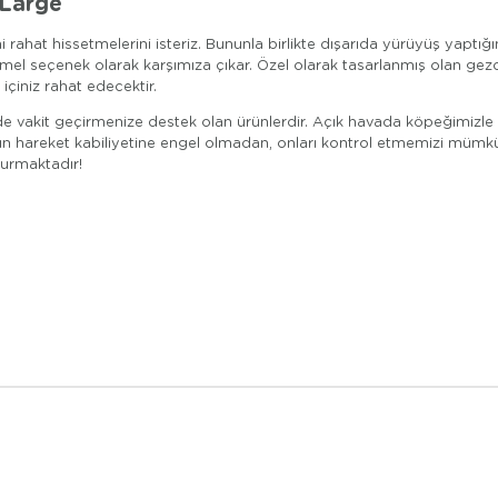
 Large
i rahat hissetmelerini isteriz. Bununla birlikte dışarıda yürüyüş yapt
eçenek olarak karşımıza çıkar. Özel olarak tasarlanmış olan gezdirme
içiniz rahat edecektir.
kilde vakit geçirmenize destek olan ürünlerdir. Açık havada köpeğimizl
n hareket kabiliyetine engel olmadan, onları kontrol etmemizi mümkün kı
turmaktadır!