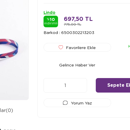
Lindo
697,50 TL
10
%
indirimli
775,00 TL
Barkod
:
6500302213203
Favorilere Ekle
Gelince Haber Ver
Yorum Yaz
lar
(0)
Ödeme Seçenekleri