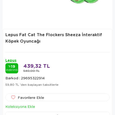
Lepus Fat Cat The Flockers Sheeza İnteraktif
Köpek Oyuncağı
Lepus
439,32 TL
19
%
indirimli
540,00 TL
Barkod
:
29695322914
59,80 TL
'den başlayan taksitlerle
Favorilere Ekle
Koleksiyona Ekle