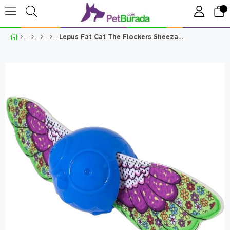
Lepus Fat Cat The Flockers Sheeza İnteraktif Köpek Oyuncağı