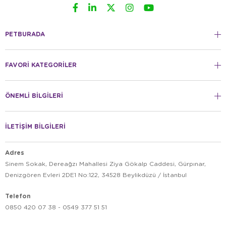
PETBURADA
FAVORİ KATEGORİLER
ÖNEMLİ BİLGİLERİ
İLETİŞİM BİLGİLERİ
Adres
Sinem Sokak, Dereağzı Mahallesi Ziya Gökalp Caddesi, Gürpınar,
Denizgören Evleri 2DE1 No:122, 34528 Beylikdüzü / İstanbul
Telefon
0850 420 07 38 - 0549 377 51 51