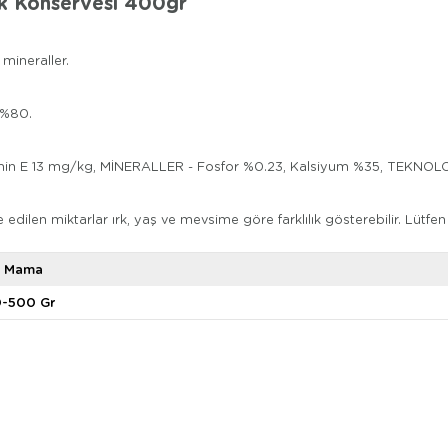
ek Konservesi 400gr
mineraller.
 %80.
amin E 13 mg/kg, MİNERALLER - Fosfor %0.23, Kalsiyum %35, TEKNOLO
edilen miktarlar ırk, yaş ve mevsime göre farklılık gösterebilir. Lütfen
ş Mama
0-500 Gr