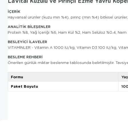
LaVital Kuzulu ve Pirinçli Ezme Yavru Köp
İÇERİK
Hayvansal ürünler (kuzu min %4), pirinç (min %4) bitkisel ürünler, 
ANALİTİK BİLEŞENLER
Protein %8, Yağ İçeriği %6, Ham Kül %2, Ham Selüloz %0.4, Nem
BESLEYİCİ İLAVELER
VİTAMİNLER - Vitamin A 1000 IU/kg, Vitamin D3 100 IU/kg, Vit
BESLEME REHBERİ
Önerilen günlük miktar beslenme tablosunda belirtilmiştir. Tavsiye 
Formu
Ya
Paket Boyutu
10