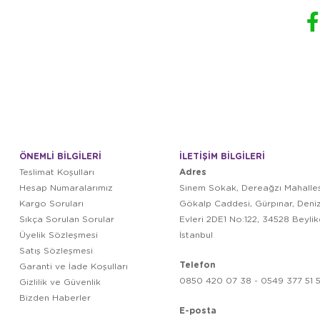
ÖNEMLİ BİLGİLERİ
İLETİŞİM BİLGİLERİ
Adres
Teslimat Koşulları
Hesap Numaralarımız
Sinem Sokak, Dereağzı Mahalles
Kargo Soruları
Gökalp Caddesi, Gürpınar, Deni
Sıkça Sorulan Sorular
Evleri 2DE1 No:122, 34528 Beyli
Üyelik Sözleşmesi
İstanbul
Satış Sözleşmesi
Telefon
Garanti ve İade Koşulları
0850 420 07 38 - 0549 377 51 5
Gizlilik ve Güvenlik
Bizden Haberler
E-posta