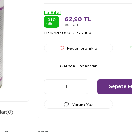
La Vital
62,90 TL
10
%
indirimli
69,90 TL
Barkod
:
8681612751188
Favorilere Ekle
Gelince Haber Ver
Yorum Yaz
lar
(0)
Ödeme Seçenekleri