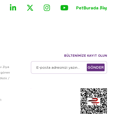
PetBurada
Blog
BÜLTENİMİZE KAYIT OLUN
i Ziya
GÖNDER
zgören
kdüzü /
1