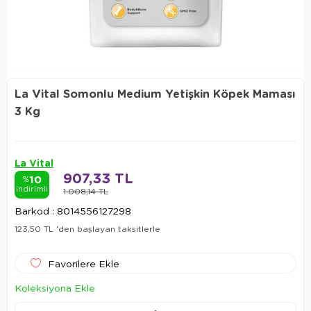
La Vital Somonlu Medium Yetişkin Köpek Maması
3 Kg
La Vital
907,33 TL
10
%
indirimli
1.008,14 TL
Barkod
:
8014556127298
123,50 TL
'den başlayan taksitlerle
Favorilere Ekle
Koleksiyona Ekle