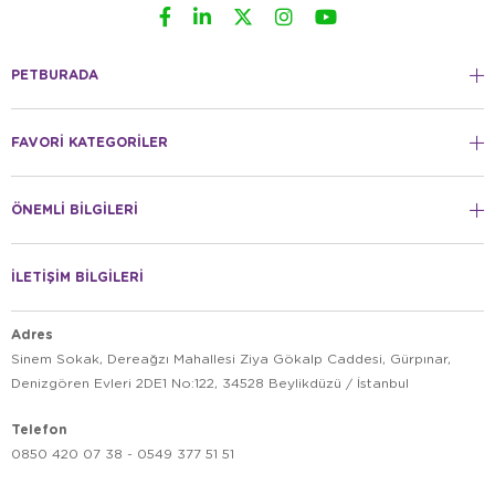
PETBURADA
FAVORİ KATEGORİLER
ÖNEMLİ BİLGİLERİ
İLETİŞİM BİLGİLERİ
Adres
Sinem Sokak, Dereağzı Mahallesi Ziya Gökalp Caddesi, Gürpınar,
Denizgören Evleri 2DE1 No:122, 34528 Beylikdüzü / İstanbul
Telefon
0850 420 07 38 - 0549 377 51 51