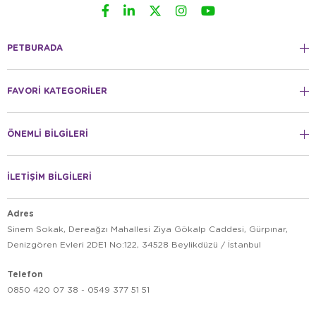
PETBURADA
FAVORİ KATEGORİLER
ÖNEMLİ BİLGİLERİ
İLETİŞİM BİLGİLERİ
Adres
Sinem Sokak, Dereağzı Mahallesi Ziya Gökalp Caddesi, Gürpınar,
Denizgören Evleri 2DE1 No:122, 34528 Beylikdüzü / İstanbul
Telefon
0850 420 07 38 - 0549 377 51 51