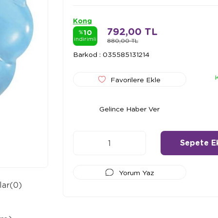
Kong
792,00 TL
10
%
indirimli
880,00 TL
Barkod
:
035585131214
Favorilere Ekle
Gelince Haber Ver
Yorum Yaz
lar
(0)
Ödeme Seçenekleri