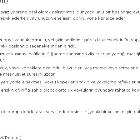
um)
ğız yapısına özel olarak geliştirilmiş, dünyaca ünlü bir başlangıç oy
teşvik ederken yavrunuzun enerjisini doğru yöne kanalize eder.
uppy" kauçuk formülü, yetişkin serilerine göre daha esnektir. Bu yapı,
ıklı başlangıç seçeneklerinden biridir.
zı ve kaşıntıyı hafifletir. Çiğneme esnasında diş etlerine yaptığı masaj
ur.
uk, yavru köpeklere özel ödül bisküvileri, yaş mama veya ezmelerle do
 meşguliyet süresini uzatır.
yönlere sekmesi, yavru köpeklerin takip ve yakalama reflekslerini te
rişkin ağırlığa sahip olacak orta ırk yavruların oyuncağı rahatça kav
 doldurup dondurarak servis edebilirsiniz. Hijyenik bir kullanım için bu
vi/Pembe)