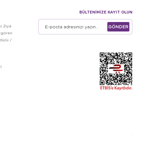
BÜLTENİMİZE KAYIT OLUN
i Ziya
GÖNDER
zgören
kdüzü /
1