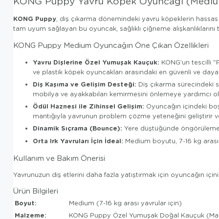
KONG Puppy Yavru Köpek Oyuncağı (Medi
KONG Puppy
, diş çıkarma dönemindeki yavru köpeklerin hassas a
tam uyum sağlayan bu oyuncak, sağlıklı çiğneme alışkanlıklarını 
KONG Puppy Medium Oyuncağın Öne Çıkan Özellikleri
Yavru Dişlerine Özel Yumuşak Kauçuk:
KONG’un tescilli "P
ve plastik köpek oyuncakları arasındaki en güvenli ve dayan
Diş Kaşıma ve Gelişim Desteği:
Diş çıkarma sürecindeki sı
mobilya ve ayakkabıları kemirmesini önlemeye yardımcı ol
Ödül Haznesi ile Zihinsel Gelişim:
Oyuncağın içindeki boşl
mantığıyla yavrunun problem çözme yeteneğini geliştirir ve
Dinamik Sıçrama (Bounce):
Yere düştüğünde öngörülemeyen 
Orta Irk Yavruları İçin İdeal:
Medium boyutu, 7-16 kg arası e
Kullanım ve Bakım Önerisi
Yavrunuzun diş etlerini daha fazla yatıştırmak için oyuncağın içini
Ürün Bilgileri
Boyut:
Medium (7-16 kg arası yavrular için)
Malzeme:
KONG Puppy Özel Yumuşak Doğal Kauçuk (Ma