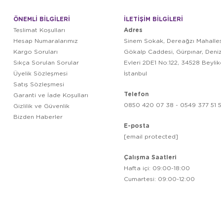
ÖNEMLİ BİLGİLERİ
İLETİŞİM BİLGİLERİ
Adres
Teslimat Koşulları
Hesap Numaralarımız
Sinem Sokak, Dereağzı Mahalles
Kargo Soruları
Gökalp Caddesi, Gürpınar, Deni
Sıkça Sorulan Sorular
Evleri 2DE1 No:122, 34528 Beyli
Üyelik Sözleşmesi
İstanbul
Satış Sözleşmesi
Telefon
Garanti ve İade Koşulları
0850 420 07 38 - 0549 377 51 5
Gizlilik ve Güvenlik
Bizden Haberler
E-posta
[email protected]
Çalışma Saatleri
Hafta içi: 09:00-18:00
Cumartesi: 09:00-12:00