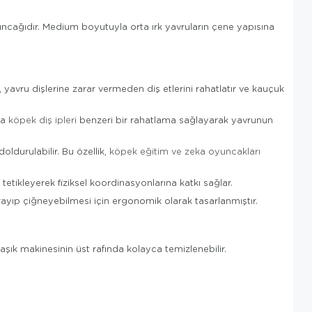
uncağıdır. Medium boyutuyla orta ırk yavruların çene yapısına
 yavru dişlerine zarar vermeden diş etlerini rahatlatır ve kauçuk
la
köpek diş ipleri
benzeri bir rahatlama sağlayarak yavrunun
ldurulabilir. Bu özellik,
köpek eğitim ve zeka oyuncakları
tikleyerek fiziksel koordinasyonlarına katkı sağlar.
rayıp çiğneyebilmesi için ergonomik olarak tasarlanmıştır.
laşık makinesinin üst rafında kolayca temizlenebilir.