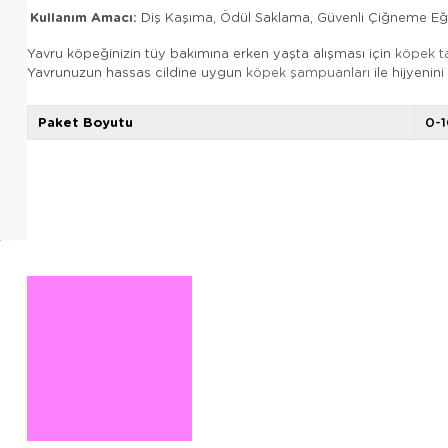
Kullanım Amacı:
Diş Kaşıma, Ödül Saklama, Güvenli Çiğneme Eği
Yavru köpeğinizin tüy bakımına erken yaşta alışması için
köpek ta
Yavrunuzun hassas cildine uygun
köpek şampuanları
ile hijyenini
Paket Boyutu
0-1