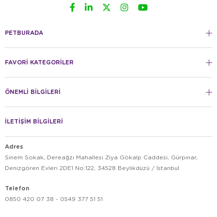
PETBURADA
FAVORİ KATEGORİLER
ÖNEMLİ BİLGİLERİ
İLETİŞİM BİLGİLERİ
Adres
Sinem Sokak, Dereağzı Mahallesi Ziya Gökalp Caddesi, Gürpınar,
Denizgören Evleri 2DE1 No:122, 34528 Beylikdüzü / İstanbul
Telefon
0850 420 07 38 - 0549 377 51 51