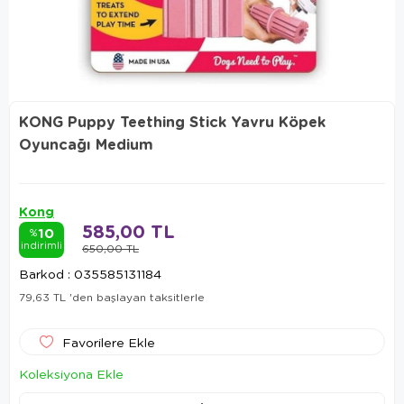
KONG Puppy Teething Stick Yavru Köpek
Oyuncağı Medium
Kong
585,00 TL
10
%
indirimli
650,00 TL
Barkod
:
035585131184
79,63 TL
'den başlayan taksitlerle
Favorilere Ekle
Koleksiyona Ekle