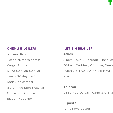
ÖNEMLİ BİLGİLERİ
İLETİŞİM BİLGİLERİ
Adres
Teslimat Koşulları
Hesap Numaralarımız
Sinem Sokak, Dereağzı Mahalles
Kargo Soruları
Gökalp Caddesi, Gürpınar, Deni
Sıkça Sorulan Sorular
Evleri 2DE1 No:122, 34528 Beyli
Üyelik Sözleşmesi
İstanbul
Satış Sözleşmesi
Telefon
Garanti ve İade Koşulları
0850 420 07 38 - 0549 377 51 5
Gizlilik ve Güvenlik
Bizden Haberler
E-posta
[email protected]