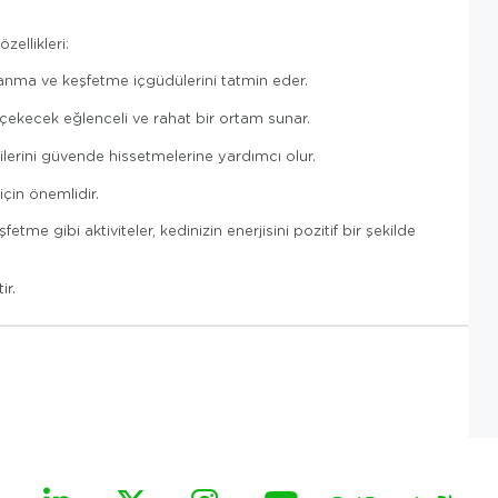
ellikleri:
rmanma ve keşfetme içgüdülerini tatmin eder.
i çekecek eğlenceli ve rahat bir ortam sunar.
dilerini güvende hissetmelerine yardımcı olur.
için önemlidir.
tme gibi aktiviteler, kedinizin enerjisini pozitif bir şekilde
ir.