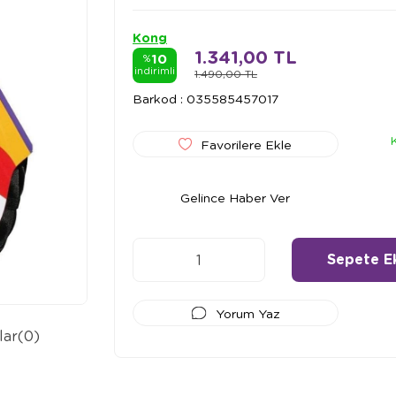
Kong
1.341,00 TL
10
%
indirimli
1.490,00 TL
Barkod
:
035585457017
Favorilere Ekle
Gelince Haber Ver
Yorum Yaz
lar
(0)
Ödeme Seçenekleri