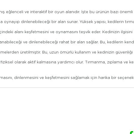
eğlenceli ve interaktif bir oyun alanıdır. İşte bu ürünün bazı önemli öz
tça oynayıp dinlenebileceği bir alan sunar. Yüksek yapısı, kedilerin tı
içindeki alanı keşfetmesini ve oynamasını teşvik eder. Kedinizin ilgisin
lanabileceği ve dinlenebileceği rahat bir alan sağlar. Bu, kedilerin ken
emelerden üretilmiştir. Bu, uzun ömürlü kullanım ve kedinizin güvenliği 
e fiziksel olarak aktif kalmasına yardımcı olur. Tırmanma, zıplama ve keşfe
ını, dinlenmesini ve keşfetmesini sağlamak için harika bir seçenekt