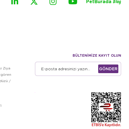
PetBurada
Blog
BÜLTENİMİZE KAYIT OLUN
i Ziya
GÖNDER
zgören
kdüzü /
1