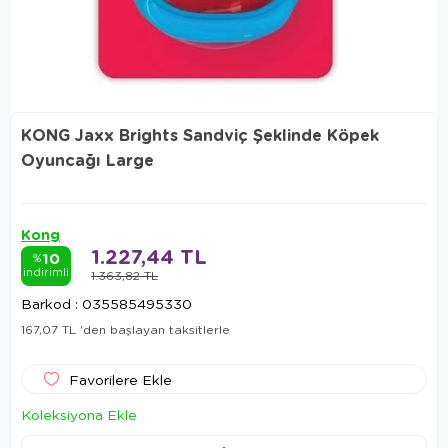
KONG Jaxx Brights Sandviç Şeklinde Köpek
Oyuncağı Large
Kong
1.227,44 TL
10
%
indirimli
1.363,82 TL
Barkod
:
035585495330
167,07 TL
'den başlayan taksitlerle
Favorilere Ekle
Koleksiyona Ekle