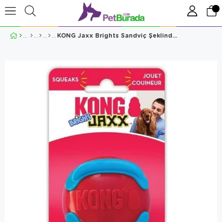
KONG Jaxx Brights Sandviç Şeklinde Köpek Oyuncağı Large