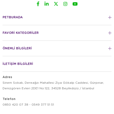
PETBURADA
FAVORİ KATEGORİLER
ÖNEMLİ BİLGİLERİ
İLETİŞİM BİLGİLERİ
Adres
Sinem Sokak, Dereağzı Mahallesi Ziya Gökalp Caddesi, Gürpınar,
Denizgören Evleri 2DE1 No:122, 34528 Beylikdüzü / İstanbul
Telefon
0850 420 07 38 - 0549 377 51 51