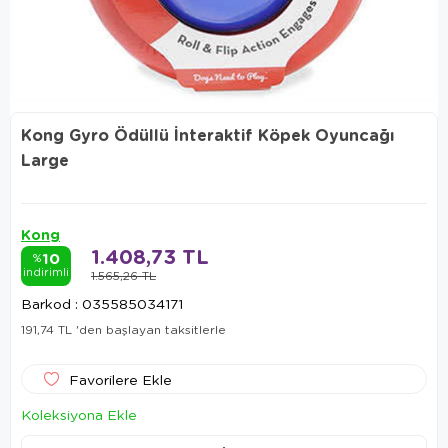
Kong Gyro Ödüllü İnteraktif Köpek Oyuncağı
Large
Kong
1.408,73 TL
10
%
indirimli
1.565,26 TL
Barkod
:
035585034171
191,74 TL
'den başlayan taksitlerle
Favorilere Ekle
Koleksiyona Ekle