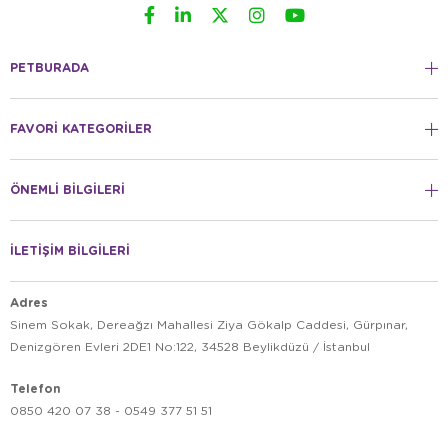
PETBURADA
FAVORİ KATEGORİLER
ÖNEMLİ BİLGİLERİ
İLETİŞİM BİLGİLERİ
Adres
Sinem Sokak, Dereağzı Mahallesi Ziya Gökalp Caddesi, Gürpınar,
Denizgören Evleri 2DE1 No:122, 34528 Beylikdüzü / İstanbul
Telefon
0850 420 07 38 - 0549 377 51 51