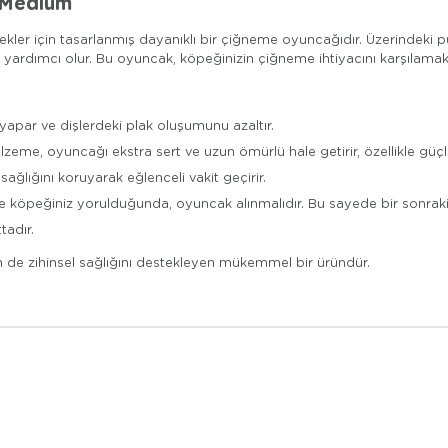
 Medium
r için tasarlanmış dayanıklı bir çiğneme oyuncağıdır. Üzerindeki püt
yardımcı olur. Bu oyuncak, köpeğinizin çiğneme ihtiyacını karşılamakl
 yapar ve dişlerdeki plak oluşumunu azaltır.
lzeme, oyuncağı ekstra sert ve uzun ömürlü hale getirir, özellikle gü
ğlığını koruyarak eğlenceli vakit geçirir.
e köpeğiniz yorulduğunda, oyuncak alınmalıdır. Bu sayede bir sonr
tadır.
de zihinsel sağlığını destekleyen mükemmel bir üründür.