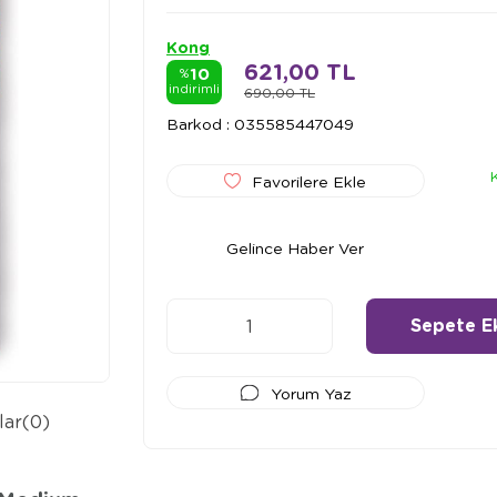
Kong
621,00 TL
10
%
indirimli
690,00 TL
Barkod
:
035585447049
Favorilere Ekle
Gelince Haber Ver
Yorum Yaz
lar
(0)
Ödeme Seçenekleri