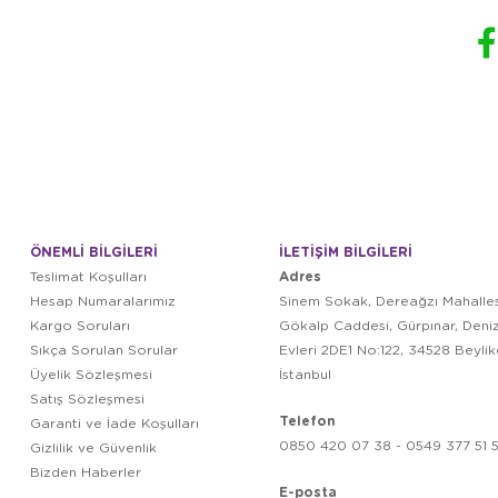
ÖNEMLİ BİLGİLERİ
İLETİŞİM BİLGİLERİ
Adres
Teslimat Koşulları
Hesap Numaralarımız
Sinem Sokak, Dereağzı Mahalles
Kargo Soruları
Gökalp Caddesi, Gürpınar, Deni
Sıkça Sorulan Sorular
Evleri 2DE1 No:122, 34528 Beyli
Üyelik Sözleşmesi
İstanbul
Satış Sözleşmesi
Telefon
Garanti ve İade Koşulları
0850 420 07 38 - 0549 377 51 5
Gizlilik ve Güvenlik
Bizden Haberler
E-posta