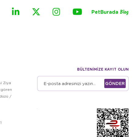
PetBurada
Blog
BÜLTENİMİZE KAYIT OLUN
i Ziya
GÖNDER
zgören
kdüzü /
1