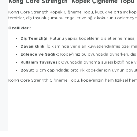
Kong Core Strength Köpek Çiğneme Topu
Kong Core Strength Köpek Çiğneme Topu, küçük ve orta ırk köpekle
temizler, diş taşı oluşumunu engeller ve ağız kokusunu önlemeye 
Özellikleri:
Diş Temizliği:
Pütürlü yapısı, köpeklerin diş etlerine masaj
Dayanıklılık:
İç kısmında yer alan kuvvetlendirilmiş özel ma
Eğlence ve Sağlık:
Köpeğiniz bu oyuncakla oynarken, diş sa
Kullanım Tavsiyesi:
Oyuncakla oynama süresi bittiğinde v
Boyut:
6 cm çapındadır, orta ırk köpekler için uygun boyut
Kong Core Strength Çiğneme Topu, köpeğinizin hem fiziksel hem 