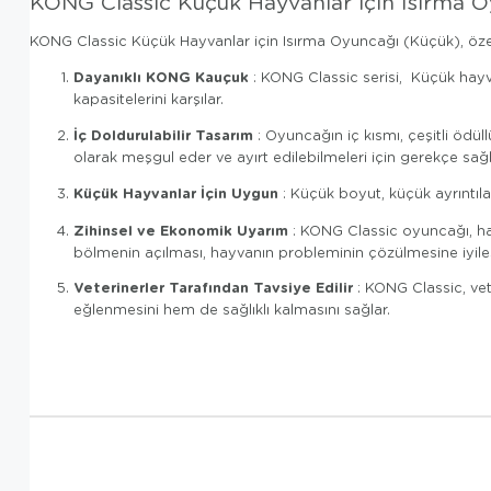
KONG Classic Küçük Hayvanlar için Isırma 
KONG Classic Küçük Hayvanlar için Isırma Oyuncağı (Küçük), özelli
Dayanıklı KONG Kauçuk
: KONG Classic serisi, Küçük hayv
kapasitelerini karşılar.
İç Doldurulabilir Tasarım
: Oyuncağın iç kısmı, çeşitli ödüllü
olarak meşgul eder ve ayırt edilebilmeleri için gerekçe sağl
Küçük Hayvanlar İçin Uygun
: Küçük boyut, küçük ayrıntıla
Zihinsel ve Ekonomik Uyarım
: KONG Classic oyuncağı, hayv
bölmenin açılması, hayvanın probleminin çözülmesine iyile
Veterinerler Tarafından Tavsiye Edilir
: KONG Classic, vet
eğlenmesini hem de sağlıklı kalmasını sağlar.