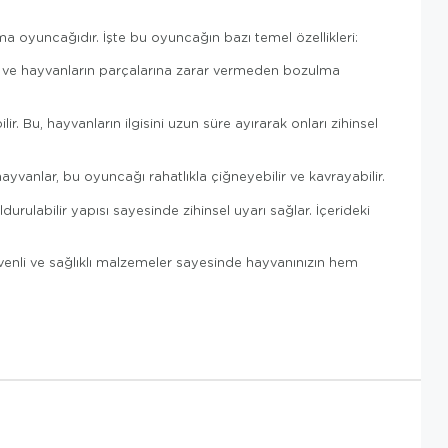
a oyuncağıdır. İşte bu oyuncağın bazı temel özellikleri:
ş ve hayvanların parçalarına zarar vermeden bozulma
lir. Bu, hayvanların ilgisini uzun süre ayırarak onları zihinsel
yvanlar, bu oyuncağı rahatlıkla çiğneyebilir ve kavrayabilir.
rulabilir yapısı sayesinde zihinsel uyarı sağlar. İçerideki
üvenli ve sağlıklı malzemeler sayesinde hayvanınızın hem