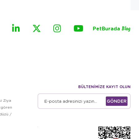
PetBurada
Blog
BÜLTENİMİZE KAYIT OLUN
i Ziya
GÖNDER
zgören
kdüzü /