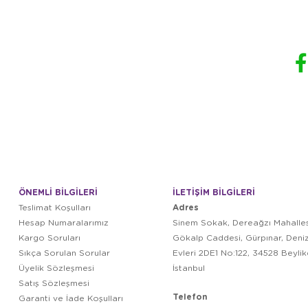
ÖNEMLİ BİLGİLERİ
İLETİŞİM BİLGİLERİ
Adres
Teslimat Koşulları
Hesap Numaralarımız
Sinem Sokak, Dereağzı Mahalles
Kargo Soruları
Gökalp Caddesi, Gürpınar, Deni
Sıkça Sorulan Sorular
Evleri 2DE1 No:122, 34528 Beyli
Üyelik Sözleşmesi
İstanbul
Satış Sözleşmesi
Telefon
Garanti ve İade Koşulları