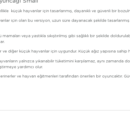
Oyuncağı Small
kle küçük hayvanlar için tasarlanmış, dayanıklı ve güvenli bir bozulm
anlar için olan bu versiyon, uzun süre dayanacak şekilde tasarlanmı
 mamaları veya yastıkla sıkıştırılmış gibi sağlıklı bir şekilde doldurulabi
ar.
r ve diğer küçük hayvanlar için uygundur. Küçük ağız yapısına sahip ha
anların yalnızca yıkanabilir tüketimini karşılamaz, aynı zamanda doldu
ştirmeye yardımcı olur.
erinerler ve hayvan eğitmenleri tarafından önerilen bir oyuncaktır. G