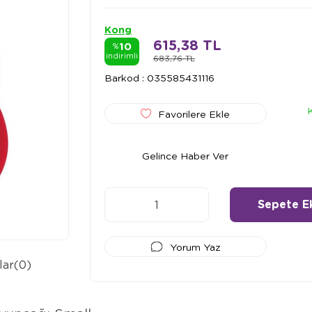
Kong
615,38 TL
10
%
indirimli
683,76 TL
Barkod
:
035585431116
Favorilere Ekle
Gelince Haber Ver
Yorum Yaz
lar
(0)
Ödeme Seçenekleri