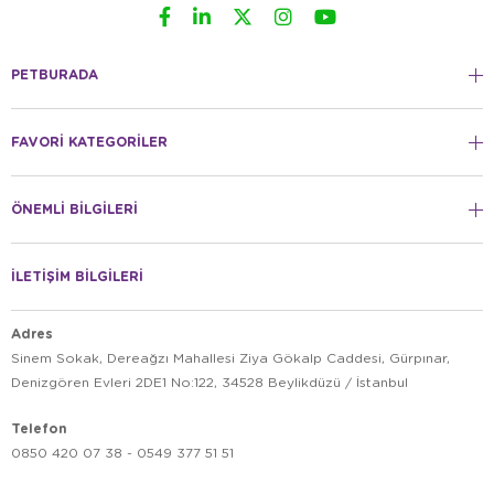
PETBURADA
FAVORİ KATEGORİLER
ÖNEMLİ BİLGİLERİ
İLETİŞİM BİLGİLERİ
Adres
Sinem Sokak, Dereağzı Mahallesi Ziya Gökalp Caddesi, Gürpınar,
Denizgören Evleri 2DE1 No:122, 34528 Beylikdüzü / İstanbul
Telefon
0850 420 07 38 - 0549 377 51 51