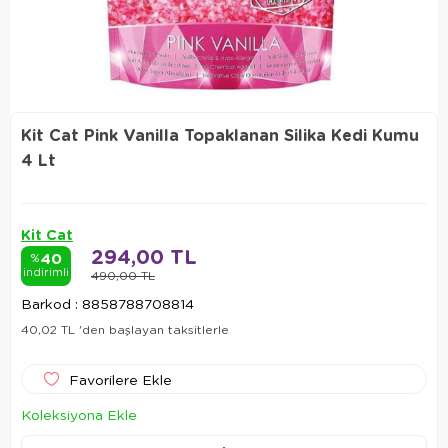
Kit Cat Pink Vanilla Topaklanan Silika Kedi Kumu
4 Lt
Kit Cat
294,00 TL
40
%
indirimli
490,00 TL
Barkod
:
8858788708814
40,02 TL
'den başlayan taksitlerle
Favorilere Ekle
Koleksiyona Ekle