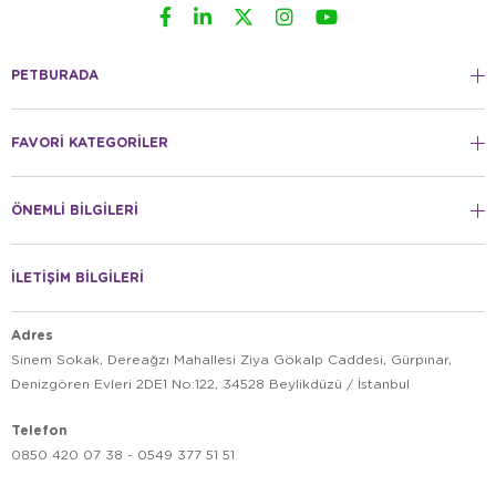
PETBURADA
FAVORİ KATEGORİLER
ÖNEMLİ BİLGİLERİ
İLETİŞİM BİLGİLERİ
Adres
Sinem Sokak, Dereağzı Mahallesi Ziya Gökalp Caddesi, Gürpınar,
Denizgören Evleri 2DE1 No:122, 34528 Beylikdüzü / İstanbul
Telefon
0850 420 07 38 - 0549 377 51 51