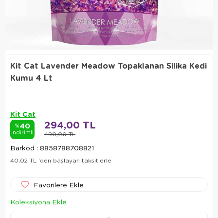
Kit Cat Lavender Meadow Topaklanan Silika Kedi
Kumu 4 Lt
Kit Cat
294,00 TL
40
%
indirimli
490,00 TL
Barkod
:
8858788708821
40,02 TL
'den başlayan taksitlerle
Favorilere Ekle
Koleksiyona Ekle