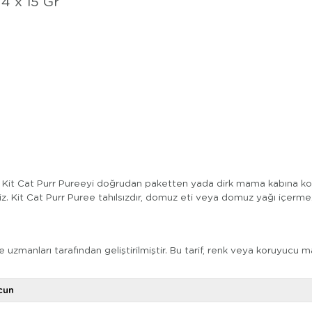
4 x 15 Gr
!
Kit Cat Purr Pureeyi
doğrudan paketten yada dirk mama kabına koya
iz.
Kit Cat Purr Puree
tahılsızdır, domuz eti veya domuz yağı içermez 
manları tarafından geliştirilmiştir. Bu tarif, renk veya koruyucu m
cun