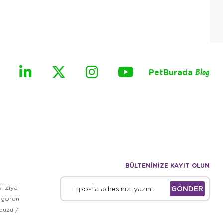
PetBurada
Blog
BÜLTENİMİZE KAYIT OLUN
i Ziya
GÖNDER
zgören
kdüzü /