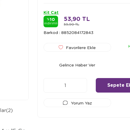
Kit Cat
53,90 TL
10
%
indirimli
59,90 TL
Barkod
:
8852084172843
Favorilere Ekle
Gelince Haber Ver
Yorum Yaz
lar
(2)
Ödeme Seçenekleri