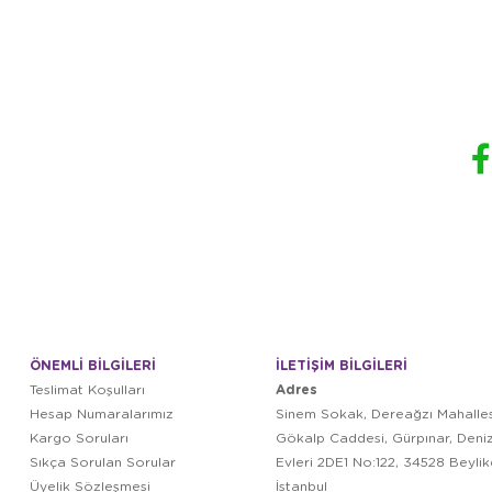
ÖNEMLİ BİLGİLERİ
İLETİŞİM BİLGİLERİ
Adres
Teslimat Koşulları
Hesap Numaralarımız
Sinem Sokak, Dereağzı Mahalles
Kargo Soruları
Gökalp Caddesi, Gürpınar, Deni
Sıkça Sorulan Sorular
Evleri 2DE1 No:122, 34528 Beyli
Üyelik Sözleşmesi
İstanbul