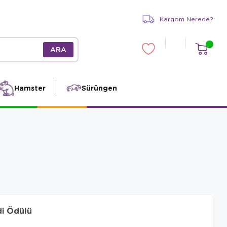
Kargom Nerede?
Hamster
Sürüngen
di Ödülü