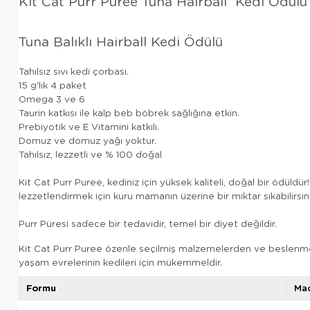
Kit Cat Purr Puree Tuna Hairball Kedi Ödülü 
Tuna Balıklı Hairball Kedi Ödülü
Tahılsız sıvı kedi çorbası.
15 g'lık 4 paket
Omega 3 ve 6
Taurin katkısı ile kalp beb böbrek sağlığına etkin.
Prebiyotik ve E Vitamini katkılı.
Domuz ve domuz yağı yoktur.
Tahılsız, lezzetli ve % 100 doğal
Kit Cat Purr Puree, kediniz için yüksek kaliteli, doğal bir ödüldür
lezzetlendirmek için kuru mamanın üzerine bir miktar sıkabilirsin
Purr Püresi sadece bir tedavidir, temel bir diyet değildir.
Kit Cat Purr Puree özenle seçilmiş malzemelerden ve beslenme uz
yaşam evrelerinin kedileri için mükemmeldir.
Formu
Ma