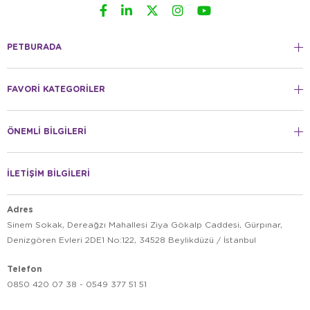
PETBURADA
FAVORİ KATEGORİLER
ÖNEMLİ BİLGİLERİ
İLETİŞİM BİLGİLERİ
Adres
Sinem Sokak, Dereağzı Mahallesi Ziya Gökalp Caddesi, Gürpınar,
Denizgören Evleri 2DE1 No:122, 34528 Beylikdüzü / İstanbul
Telefon
0850 420 07 38 - 0549 377 51 51