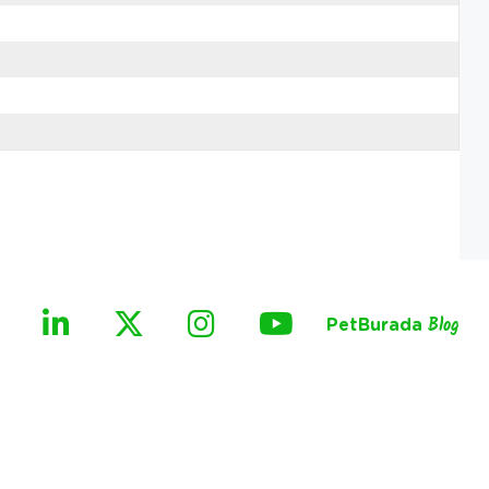
PetBurada
Blog