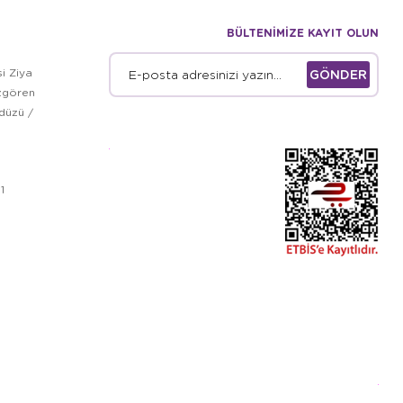
BÜLTENİMİZE KAYIT OLUN
i Ziya
GÖNDER
zgören
kdüzü /
1