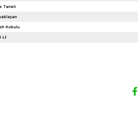
e Taneli
paklaşan
sh Kokulu
5 Lt