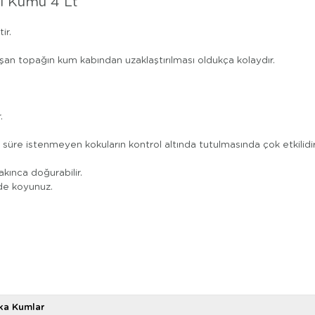
di Kumu 4 Lt
ir.
uşan topağın kum kabından uzaklaştırılması oldukça kolaydır.
.
süre istenmeyen kokuların kontrol altında tutulmasında çok etkilidir
akınca doğurabilir.
de koyunuz.
ika Kumlar