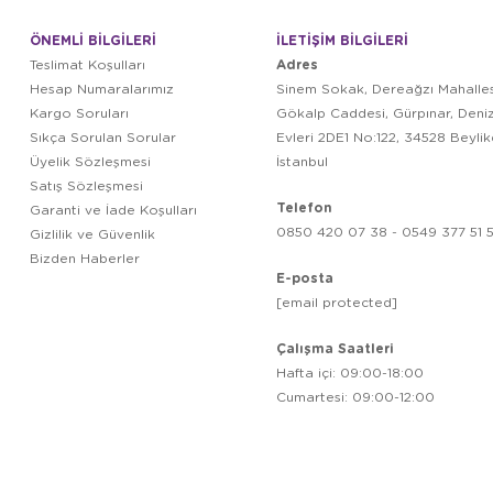
ÖNEMLİ BİLGİLERİ
İLETİŞİM BİLGİLERİ
Adres
Teslimat Koşulları
Hesap Numaralarımız
Sinem Sokak, Dereağzı Mahalles
Kargo Soruları
Gökalp Caddesi, Gürpınar, Deni
Sıkça Sorulan Sorular
Evleri 2DE1 No:122, 34528 Beyli
Üyelik Sözleşmesi
İstanbul
Satış Sözleşmesi
Telefon
Garanti ve İade Koşulları
0850 420 07 38 - 0549 377 51 5
Gizlilik ve Güvenlik
Bizden Haberler
E-posta
[email protected]
Çalışma Saatleri
Hafta içi: 09:00-18:00
Cumartesi: 09:00-12:00