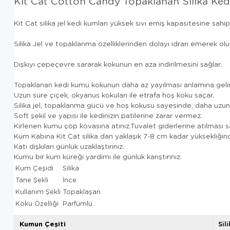
Kit Cat Cotton Candy Topaklanan Silika Ke
Kit Cat silika jel kedi kumları yüksek sıvı emiş kapasitesine sahipt
Silika Jel ve topaklanma özelliklerinden dolayı idrarı emerek ol
Dışkıyı çepeçevre sararak kokunun en aza indirilmesini sağlar.
Topaklanan kedi kumu kokunun daha az yayılması anlamına gelir
Uzun süre çiçek, okyanus kokuları ile etrafa hoş koku saçar.
Silika jel, topaklanma gücü ve hoş kokusu sayesinde, daha uzun 
Soft şekil ve yapısı ile kedinizin patilerine zarar vermez.
Kirlenen kumu çöp kovasına atınız.Tuvalet giderlerine atılması s
Kum Kabına
Kit Cat silika
dan yaklaşık 7-8 cm kadar yüksekliğin
Katı dışkıları günlük uzaklaştırınız.
Kumu bir kum küreği yardımı ile günlük karıştırınız.
Kum Çeşidi
Silika
Tane Şekli
İnce
Kullanım Şekli
Topaklaşan
Koku Özelliği
Parfümlü
Kumun Çeşiti
Sil