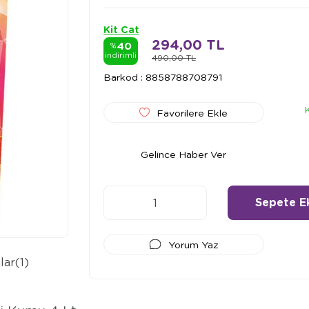
Kit Cat
294,00 TL
40
%
indirimli
490,00 TL
Barkod
:
8858788708791
Favorilere Ekle
Gelince Haber Ver
Yorum Yaz
lar
(1)
Ödeme Seçenekleri