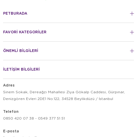
PETBURADA
FAVORİ KATEGORİLER
ÖNEMLİ BİLGİLERİ
İLETİŞİM BİLGİLERİ
Adres
Sinem Sokak, Dereağzı Mahallesi Ziya Gökalp Caddesi, Gürpınar,
Denizgören Evleri 2DE1 No:122, 34528 Beylikdüzü / İstanbul
Telefon
0850 420 07 38 - 0549 377 51 51
E-posta