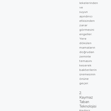
lekelerinden
ve
suyun
aşındırıcı
etkisinden
zarar
görmesini
engeller.
Yere
dökülen
mamaların
doğrudan
zeminle
temasını
keserek
bakterilerin
üremesinin
önüne
geçer.
2.
Kaymaz
Taban
Teknolojisi
Kediniz