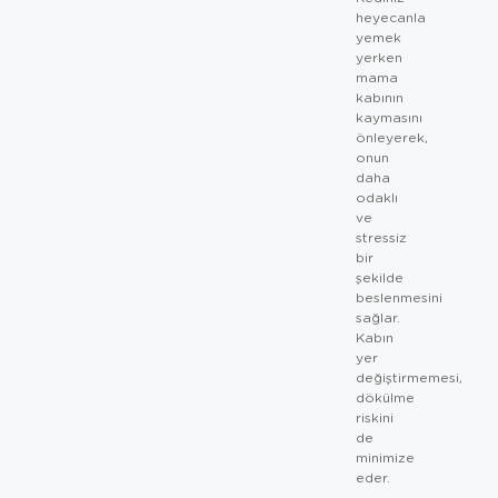
heyecanla
yemek
yerken
mama
kabının
kaymasını
önleyerek,
onun
daha
odaklı
ve
stressiz
bir
şekilde
beslenmesini
sağlar.
Kabın
yer
değiştirmemesi,
dökülme
riskini
de
minimize
eder.