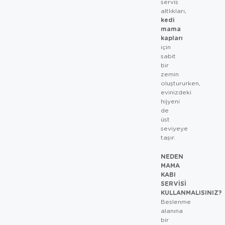
servis
altlıkları,
kedi
mama
kapları
için
sabit
bir
zemin
oluştururken,
evinizdeki
hijyeni
de
üst
seviyeye
taşır.
NEDEN
MAMA
KABI
SERVISI
KULLANMALISINIZ?
Beslenme
alanına
bir