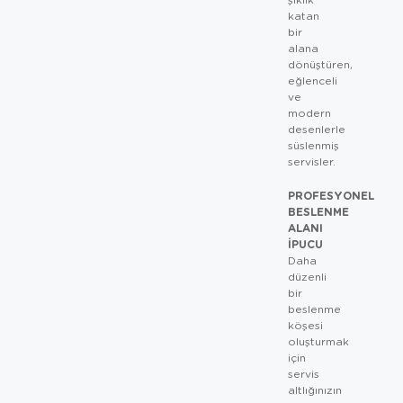
katan
bir
alana
dönüştüren,
eğlenceli
ve
modern
desenlerle
süslenmiş
servisler.
PROFESYONEL
BESLENME
ALANI
İPUCU
Daha
düzenli
bir
beslenme
köşesi
oluşturmak
için
servis
altlığınızın