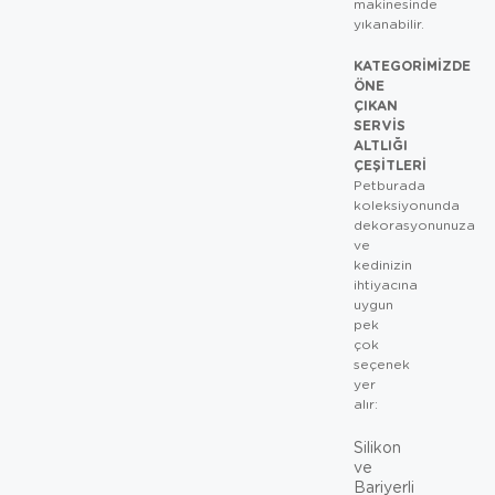
makinesinde
yıkanabilir.
KATEGORIMIZDE
ÖNE
ÇIKAN
SERVIS
ALTLIĞI
ÇEŞITLERI
Petburada
koleksiyonunda
dekorasyonunuza
ve
kedinizin
ihtiyacına
uygun
pek
çok
seçenek
yer
alır:
Silikon
ve
Bariyerli