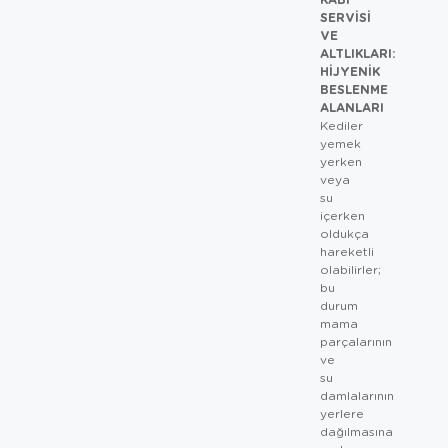
SERVISI
VE
ALTLIKLARI:
HIJYENIK
BESLENME
ALANLARI
Kediler
yemek
yerken
veya
su
içerken
oldukça
hareketli
olabilirler;
bu
durum
mama
parçalarının
ve
su
damlalarının
yerlere
dağılmasına