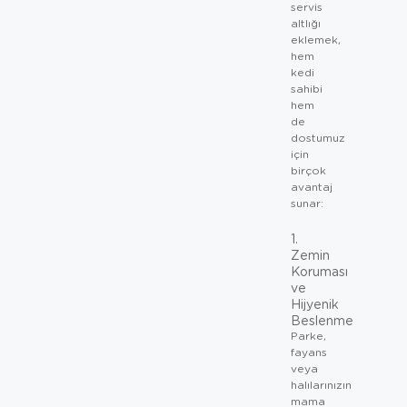
servis
altlığı
eklemek,
hem
kedi
sahibi
hem
de
dostumuz
için
birçok
avantaj
sunar:
1.
Zemin
Koruması
ve
Hijyenik
Beslenme
Parke,
fayans
veya
halılarınızın
mama