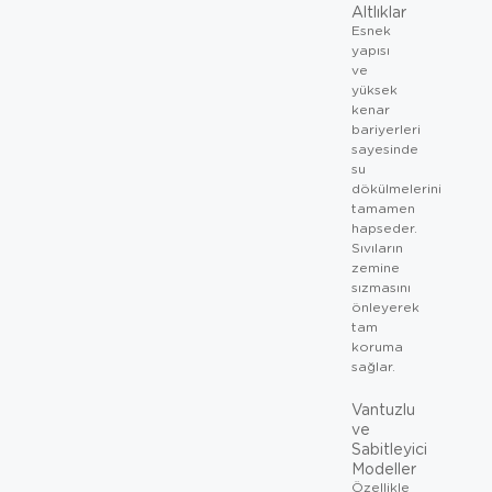
Altlıklar
Esnek
yapısı
ve
yüksek
kenar
bariyerleri
sayesinde
su
dökülmelerini
tamamen
hapseder.
Sıvıların
zemine
sızmasını
önleyerek
tam
koruma
sağlar.
Vantuzlu
ve
Sabitleyici
Modeller
Özellikle