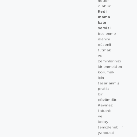
neden
olabilir.
Kedi
mama
kabı
servisi
,
beslenme
alanını
düzenli
tutmak
ve
zeminlerinizi
kirlenmekten
korumak
için
tasarlanmış
pratik
bir
çözümdür.
Kaymaz
tabanlı
ve
kolay
temizlenebilir
yapıdaki