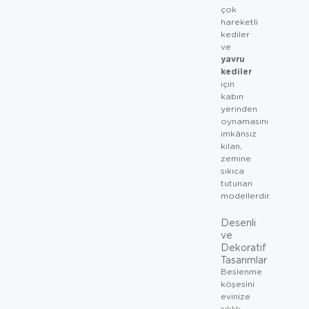
çok
hareketli
kediler
ve
yavru
kediler
için
kabın
yerinden
oynamasını
imkânsız
kılan,
zemine
sıkıca
tutunan
modellerdir.
Desenli
ve
Dekoratif
Tasarımlar
Beslenme
köşesini
evinize
şıklık