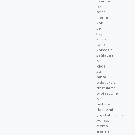
üzerine
bir
adet
mama
kabı
ve
suyun
sürekli
taze
kalmasını
sağlayan
bir
kedi
su
pınarı
ekleyerek
dostunuza
profesyonel
bir
restoran
deneyimi
yaşatabilirsiniz.
Ayrıca,
mama
alanının