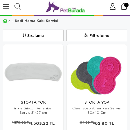
Kedi Mama Kabı Servisi
Sıralama
Filtreleme
STOKTA YOK
STOKTA YOK
Trixie Silikon Amerikan
CleanStep Amerikan Servisi
Servis 51x27 cm
60x40 Cm
1.879,02 TL
1.503,22 TL
64,99 TL
62,80 TL