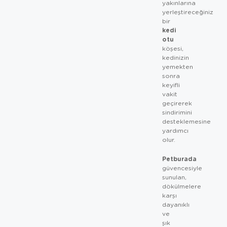
yakınlarına
yerleştireceğiniz
bir
kedi
otu
köşesi,
kedinizin
yemekten
sonra
keyifli
vakit
geçirerek
sindirimini
desteklemesine
yardımcı
olur.
Petburada
güvencesiyle
sunulan,
dökülmelere
karşı
dayanıklı
ve
şık