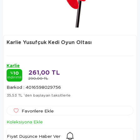
Karlie Yusufçuk Kedi Oyun Oltası
Karlie
261,00 TL
10
%
indirimli
290,00 TL
Barkod
:
4016598029756
35,53 TL
'den başlayan taksitlerle
Favorilere Ekle
Koleksiyona Ekle
Fiyat Düşünce Haber Ver