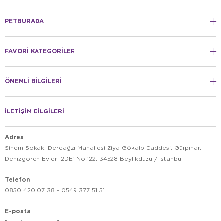
PETBURADA
FAVORİ KATEGORİLER
ÖNEMLİ BİLGİLERİ
İLETİŞİM BİLGİLERİ
Adres
Sinem Sokak, Dereağzı Mahallesi Ziya Gökalp Caddesi, Gürpınar,
Denizgören Evleri 2DE1 No:122, 34528 Beylikdüzü / İstanbul
Telefon
0850 420 07 38 - 0549 377 51 51
E-posta