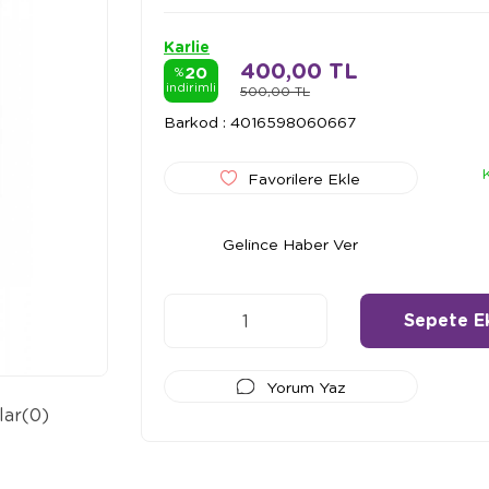
Karlie
400,00 TL
20
%
indirimli
500,00 TL
Barkod
:
4016598060667
Favorilere Ekle
Gelince Haber Ver
Yorum Yaz
lar
(0)
Ödeme Seçenekleri