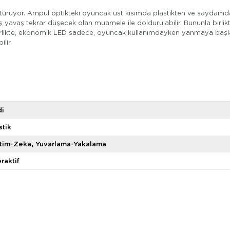
ürüyor. Ampul optikteki oyuncak üst kısımda plastikten ve saydamdan y
ş yavaş tekrar düşecek olan muamele ile doldurulabilir. Bununla birlikte
la birlikte, ekonomik LED sadece, oyuncak kullanımdayken yanmaya başla
lir.
di
stik
itim-Zeka
Yuvarlama-Yakalama
eraktif