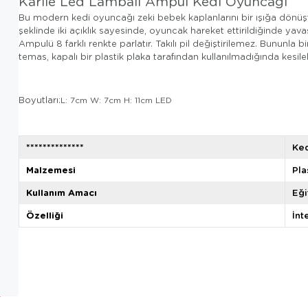
Karlie Led Lambalı Ampül Kedi Oyuncağı
Bu modern kedi oyuncağı zeki bebek kaplanlarını bir ışığa dönüşt
şeklinde iki açıklık sayesinde, oyuncak hareket ettirildiğinde yava
Ampulü 8 farklı renkte parlatır. Takılı pil değiştirilemez. Bunun
temas, kapalı bir plastik plaka tarafından kullanılmadığında kesilebi
Boyutları:
L: 7cm W: 7cm H: 11cm LED
**************
Ke
Malzemesi
Pla
Kullanım Amacı
Eğ
Özelliği
İnt