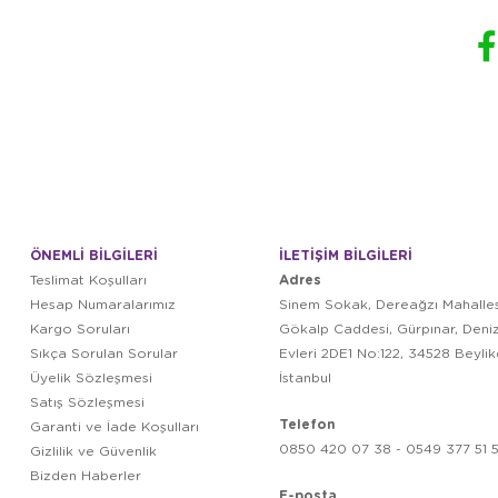
ÖNEMLİ BİLGİLERİ
İLETİŞİM BİLGİLERİ
Adres
Teslimat Koşulları
Hesap Numaralarımız
Sinem Sokak, Dereağzı Mahalles
Kargo Soruları
Gökalp Caddesi, Gürpınar, Deni
Sıkça Sorulan Sorular
Evleri 2DE1 No:122, 34528 Beyli
Üyelik Sözleşmesi
İstanbul
Satış Sözleşmesi
Telefon
Garanti ve İade Koşulları
0850 420 07 38 - 0549 377 51 5
Gizlilik ve Güvenlik
Bizden Haberler
E-posta