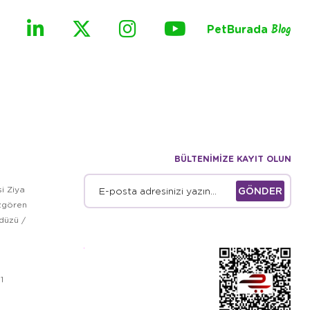
PetBurada
Blog
BÜLTENİMİZE KAYIT OLUN
i Ziya
GÖNDER
zgören
kdüzü /
1