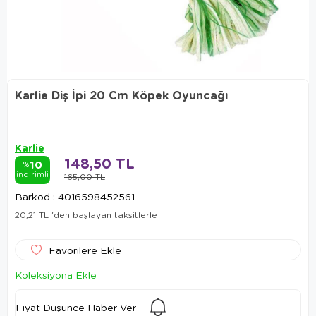
Karlie Diş İpi 20 Cm Köpek Oyuncağı
Karlie
148,50 TL
10
%
indirimli
165,00 TL
Barkod
:
4016598452561
20,21 TL
'den başlayan taksitlerle
Favorilere Ekle
Koleksiyona Ekle
Fiyat Düşünce Haber Ver