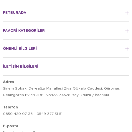
PETBURADA
FAVORİ KATEGORİLER
ÖNEMLİ BİLGİLERİ
İLETİŞİM BİLGİLERİ
Adres
Sinem Sokak, Dereağzı Mahallesi Ziya Gökalp Caddesi, Gürpınar,
Denizgören Evleri 2DE1 No:122, 34528 Beylikdüzü / İstanbul
Telefon
0850 420 07 38 - 0549 377 51 51
E-posta