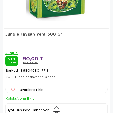
Jungle Tavşan Yemi 500 Gr
Jungle
90,00 TL
10
%
indirimli
100,00 TL
Barkod
:
8680468047711
12,25 TL
'den başlayan taksitlerle
Favorilere Ekle
Koleksiyona Ekle
Fiyat Düşünce Haber Ver