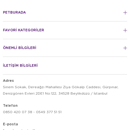
PETBURADA
FAVORİ KATEGORİLER
ÖNEMLİ BİLGİLERİ
İLETİŞİM BİLGİLERİ
Adres
Sinem Sokak, Dereağzı Mahallesi Ziya Gökalp Caddesi, Gürpınar,
Denizgören Evleri 2DE1 No:122, 34528 Beylikdüzü / İstanbul
Telefon
0850 420 07 38 - 0549 377 51 51
E-posta