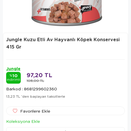
Jungle Kuzu Etli Av Hayvanlı Köpek Konservesi
415 Gr
Jungle
97,20 TL
10
%
indirimli
108,00 TL
Barkod
:
8681299602360
13,23 TL
'den başlayan taksitlerle
Favorilere Ekle
Koleksiyona Ekle