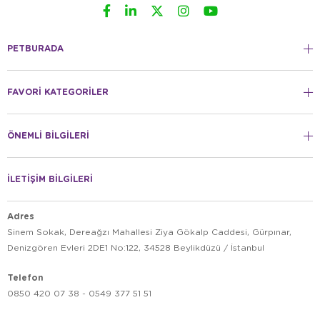
PETBURADA
FAVORİ KATEGORİLER
ÖNEMLİ BİLGİLERİ
İLETİŞİM BİLGİLERİ
Adres
Sinem Sokak, Dereağzı Mahallesi Ziya Gökalp Caddesi, Gürpınar,
Denizgören Evleri 2DE1 No:122, 34528 Beylikdüzü / İstanbul
Telefon
0850 420 07 38 - 0549 377 51 51