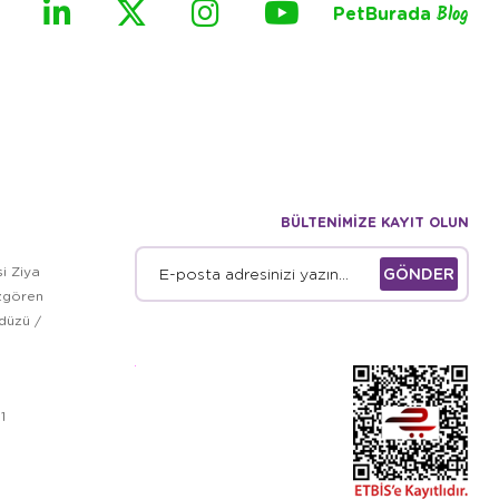
PetBurada
Blog
BÜLTENİMİZE KAYIT OLUN
i Ziya
GÖNDER
zgören
kdüzü /
1