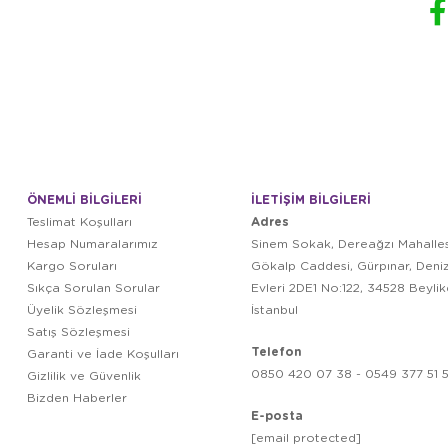
ÖNEMLİ BİLGİLERİ
İLETİŞİM BİLGİLERİ
Adres
Teslimat Koşulları
Hesap Numaralarımız
Sinem Sokak, Dereağzı Mahalles
Kargo Soruları
Gökalp Caddesi, Gürpınar, Deni
Sıkça Sorulan Sorular
Evleri 2DE1 No:122, 34528 Beyli
Üyelik Sözleşmesi
İstanbul
Satış Sözleşmesi
Telefon
Garanti ve İade Koşulları
0850 420 07 38 - 0549 377 51 5
Gizlilik ve Güvenlik
Bizden Haberler
E-posta
[email protected]