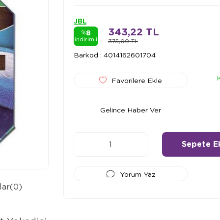
JBL
343,22 TL
8
%
indirimli
375,00 TL
Barkod
:
4014162601704
Favorilere Ekle
Gelince Haber Ver
Yorum Yaz
lar
(0)
Ödeme Seçenekleri