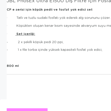
JBL PhosEx Ultra E1500 Dış Filtre İçin Fosfa
CP e serisi için köpük pedli ve fosfat yok edici set
·
Tatlı ve tuzlu sudaki fosfatı yok ederek alg sorununu çözer.
·
Köpükten oluşan kenar kısım sayesinde akvaryum suyu merk
Set içeriği:
·
-
2 x şekilli köpük pedi 20 ppi,
-
1 x file torba içinde yüksek kapasiteli fosfat yok edici,
800 ml