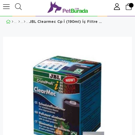
JBL Clearmec Cp İ (190ml) İç Filtre Yedek Malzemesi