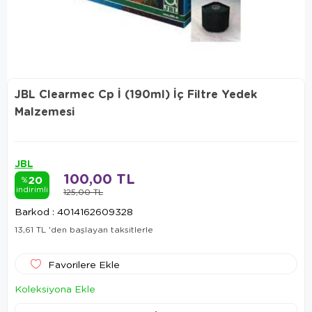
JBL Clearmec Cp İ (190ml) İç Filtre Yedek
Malzemesi
JBL
100,00 TL
20
%
indirimli
125,00 TL
Barkod
:
4014162609328
13,61 TL
'den başlayan taksitlerle
Favorilere Ekle
Koleksiyona Ekle