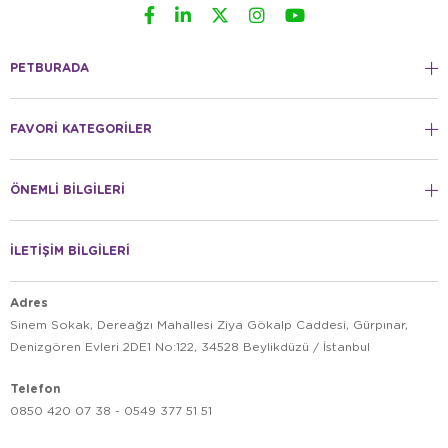
PETBURADA
FAVORİ KATEGORİLER
ÖNEMLİ BİLGİLERİ
İLETİŞİM BİLGİLERİ
Adres
Sinem Sokak, Dereağzı Mahallesi Ziya Gökalp Caddesi, Gürpınar,
Denizgören Evleri 2DE1 No:122, 34528 Beylikdüzü / İstanbul
Telefon
0850 420 07 38 - 0549 377 51 51