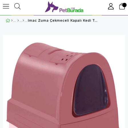
Imac Zuma Çekmeceli Kapalı Kedi Tuvaleti Pembe