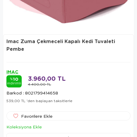
Imac Zuma Çekmeceli Kapalı Kedi Tuvaleti
Pembe
IMAC
3.960,00 TL
10
%
indirimli
4.400,00 TL
Barkod
:
8021799414658
539,00 TL
'den başlayan taksitlerle
Favorilere Ekle
Koleksiyona Ekle