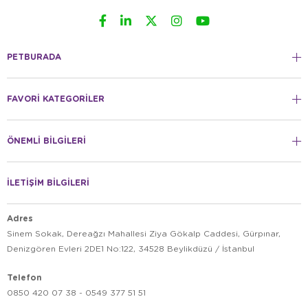
PETBURADA
FAVORİ KATEGORİLER
ÖNEMLİ BİLGİLERİ
İLETİŞİM BİLGİLERİ
Adres
Sinem Sokak, Dereağzı Mahallesi Ziya Gökalp Caddesi, Gürpınar,
Denizgören Evleri 2DE1 No:122, 34528 Beylikdüzü / İstanbul
Telefon
0850 420 07 38 - 0549 377 51 51