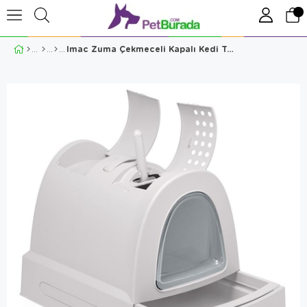
Imac Zuma Çekmeceli Kapalı Kedi Tuvaleti Gri