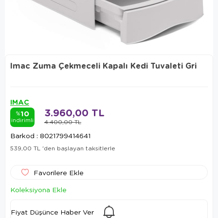
Imac Zuma Çekmeceli Kapalı Kedi Tuvaleti Gri
IMAC
3.960,00 TL
10
%
indirimli
4.400,00 TL
Barkod
:
8021799414641
539,00 TL
'den başlayan taksitlerle
Favorilere Ekle
Koleksiyona Ekle
Fiyat Düşünce Haber Ver