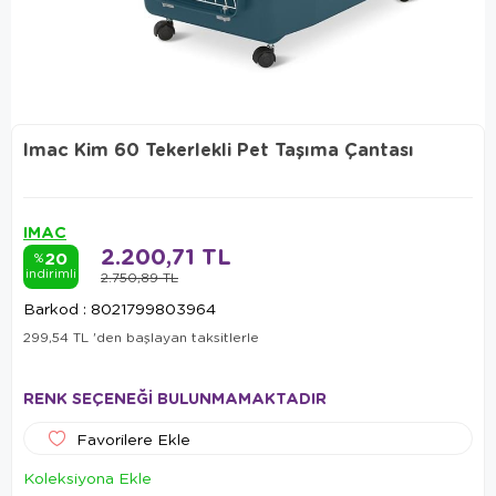
Imac Kim 60 Tekerlekli Pet Taşıma Çantası
IMAC
2.200,71 TL
20
%
indirimli
2.750,89 TL
Barkod
:
8021799803964
299,54 TL
'den başlayan taksitlerle
RENK SEÇENEĞİ BULUNMAMAKTADIR
Favorilere Ekle
Koleksiyona Ekle