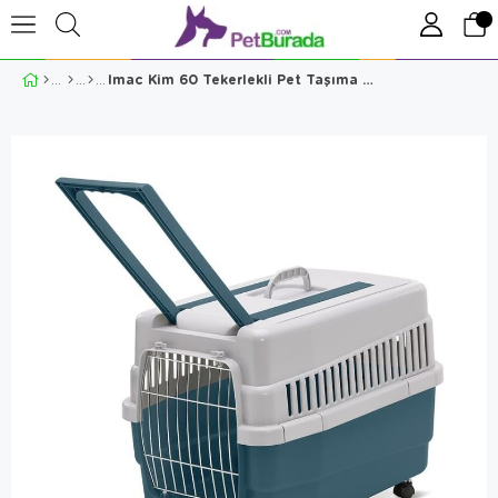
Imac Kim 60 Tekerlekli Pet Taşıma Çantası