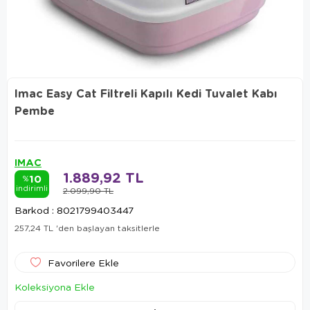
Imac Easy Cat Filtreli Kapılı Kedi Tuvalet Kabı
Pembe
IMAC
1.889,92 TL
10
%
indirimli
2.099,90 TL
Barkod
:
8021799403447
257,24 TL
'den başlayan taksitlerle
Favorilere Ekle
Koleksiyona Ekle