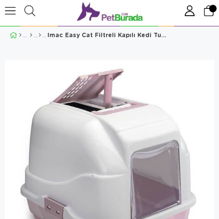
Imac Easy Cat Filtreli Kapılı Kedi Tuvalet Kabı Pembe