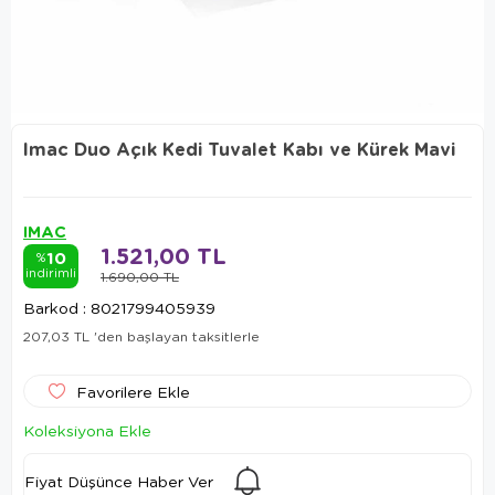
Imac Duo Açık Kedi Tuvalet Kabı ve Kürek Mavi
IMAC
1.521,00 TL
10
%
indirimli
1.690,00 TL
Barkod
:
8021799405939
207,03 TL
'den başlayan taksitlerle
Favorilere Ekle
Koleksiyona Ekle
Fiyat Düşünce Haber Ver