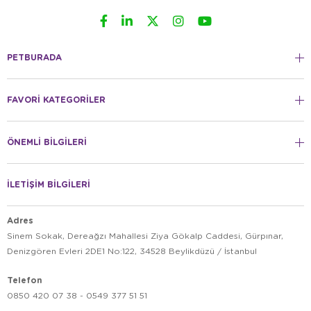
PETBURADA
FAVORİ KATEGORİLER
ÖNEMLİ BİLGİLERİ
İLETİŞİM BİLGİLERİ
Adres
Sinem Sokak, Dereağzı Mahallesi Ziya Gökalp Caddesi, Gürpınar,
Denizgören Evleri 2DE1 No:122, 34528 Beylikdüzü / İstanbul
Telefon
0850 420 07 38 - 0549 377 51 51