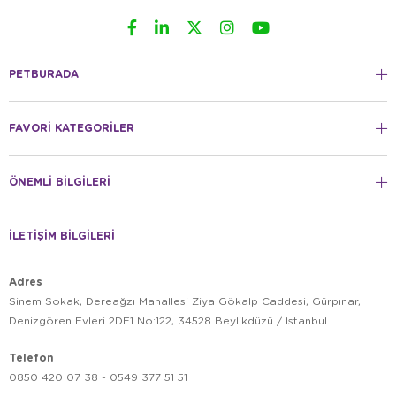
PETBURADA
FAVORİ KATEGORİLER
ÖNEMLİ BİLGİLERİ
İLETİŞİM BİLGİLERİ
Adres
Sinem Sokak, Dereağzı Mahallesi Ziya Gökalp Caddesi, Gürpınar,
Denizgören Evleri 2DE1 No:122, 34528 Beylikdüzü / İstanbul
Telefon
0850 420 07 38 - 0549 377 51 51