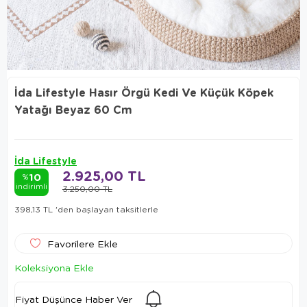
İda Lifestyle Hasır Örgü Kedi Ve Küçük Köpek
Yatağı Beyaz 60 Cm
İda Lifestyle
2.925,00 TL
10
%
indirimli
3.250,00 TL
398,13 TL
'den başlayan taksitlerle
Favorilere Ekle
Koleksiyona Ekle
Fiyat Düşünce Haber Ver