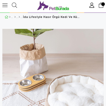
İda Lifestyle Hasır Örgü Kedi Ve Küçük Köpek Yatağı Beyaz 60 Cm