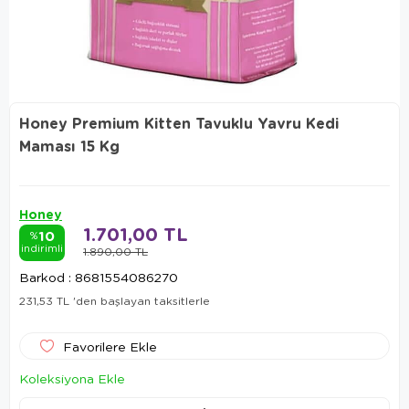
Honey Premium Kitten Tavuklu Yavru Kedi
Maması 15 Kg
Honey
1.701,00 TL
10
%
indirimli
1.890,00 TL
Barkod
:
8681554086270
231,53 TL
'den başlayan taksitlerle
Favorilere Ekle
Koleksiyona Ekle