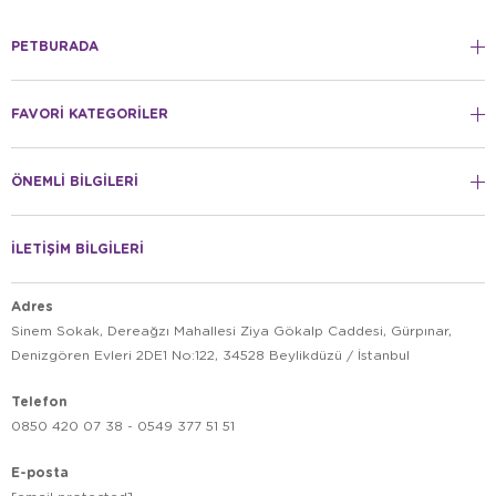
PETBURADA
FAVORİ KATEGORİLER
ÖNEMLİ BİLGİLERİ
İLETİŞİM BİLGİLERİ
Adres
Sinem Sokak, Dereağzı Mahallesi Ziya Gökalp Caddesi, Gürpınar,
Denizgören Evleri 2DE1 No:122, 34528 Beylikdüzü / İstanbul
Telefon
0850 420 07 38 - 0549 377 51 51
E-posta