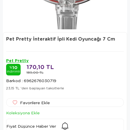
Pet Pretty İnteraktif İpli Kedi Oyuncağı 7 Cm
Pet Pretty
170,10 TL
10
%
indirimli
189,00 TL
Barkod
:
6962676030719
23,15 TL
'den başlayan taksitlerle
Favorilere Ekle
Koleksiyona Ekle
Fiyat Düşünce Haber Ver