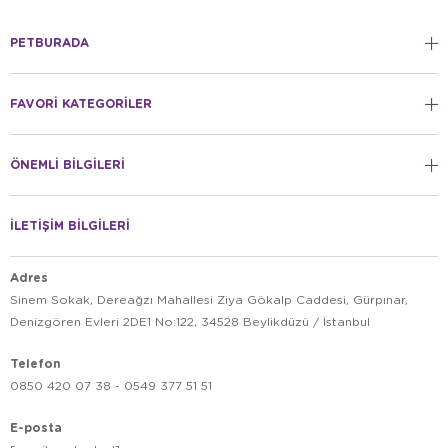
PETBURADA
FAVORİ KATEGORİLER
ÖNEMLİ BİLGİLERİ
İLETİŞİM BİLGİLERİ
Adres
Sinem Sokak, Dereağzı Mahallesi Ziya Gökalp Caddesi, Gürpınar,
Denizgören Evleri 2DE1 No:122, 34528 Beylikdüzü / İstanbul
Telefon
0850 420 07 38 - 0549 377 51 51
E-posta