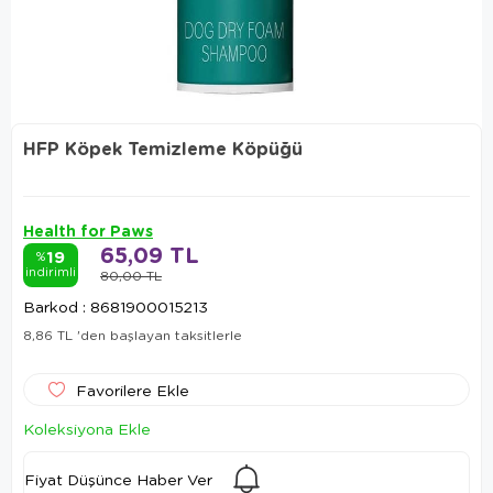
HFP Köpek Temizleme Köpüğü
Health for Paws
65,09 TL
19
%
indirimli
80,00 TL
Barkod
:
8681900015213
8,86 TL
'den başlayan taksitlerle
Favorilere Ekle
Koleksiyona Ekle
Fiyat Düşünce Haber Ver